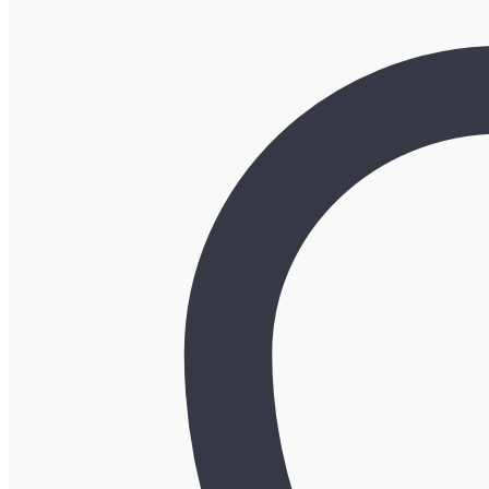
し
で
た。
す。