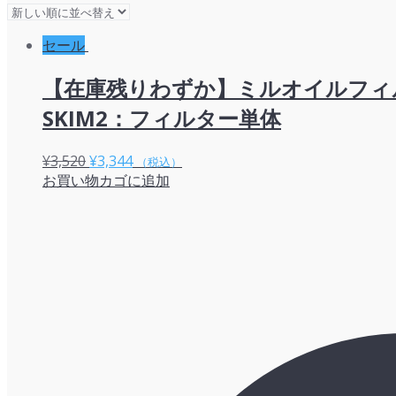
い
順
セール
【在庫残りわずか】ミルオイルフィ
SKIM2：フィルター単体
元
現
¥
3,520
¥
3,344
（税込）
お買い物カゴに追加
の
在
価
の
格
価
は
格
¥3,520
は
で
¥3,344
し
で
た。
す。