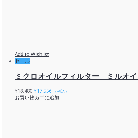
Add to Wishlist
セール
ミクロオイルフィルター ミルオイル
元
現
¥
18,480
¥
17,556
（税込）
お買い物カゴに追加
の
在
価
の
格
価
は
格
¥18,480
は
で
¥17,556