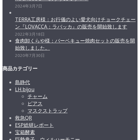
2024年3月7日
TERRA工房様：お行儀のよい愛犬向けチョークチェー
ン『LOVACCA：ラバッカ』の販売を開始致します
2022年3月18日
食肉卸くらや様：バーベキュー焼肉セットの販売を開
始致しました。
2020年7月30日
商品カテゴリー
島静代
LH.bijou
チャーム
ピアス
マスクストラップ
救急QR
ESP総研レポート
宝箱酵素
巨勢典子 ウィルハーモニー