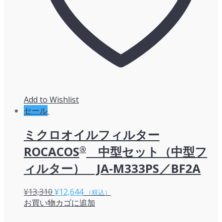
Add to Wishlist
セール
ミクロオイルフィルター
ROCACOS
®
中型セット（中型フ
ィルター） JA-M333PS／BF2A
元
現
¥
13,310
¥
12,644
（税込）
お買い物カゴに追加
の
在
価
の