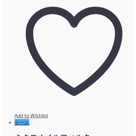
格
価
は
格
¥13,310
は
で
¥12,644
し
で
た。
す。
Add to Wishlist
セール