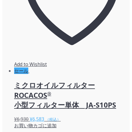
Add to Wishlist
セール
ミクロオイルフィルター
ROCACOS
®
小型フィルター単体 JA-S10PS
元
現
¥
6,930
¥
6,583
（税込）
お買い物カゴに追加
の
在