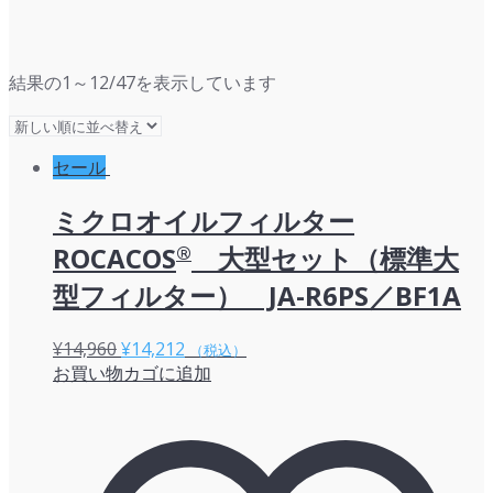
新
結果の1～12/47を表示しています
し
い
順
セール
ミクロオイルフィルター
ROCACOS
®
大型セット（標準大
型フィルター） JA-R6PS／BF1A
元
現
¥
14,960
¥
14,212
（税込）
お買い物カゴに追加
の
在
価
の
格
価
は
格
¥14,960
は