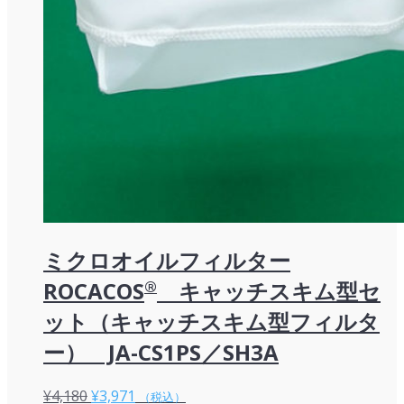
ミクロオイルフィルター
ROCACOS
®
キャッチスキム型セ
ット（キャッチスキム型フィルタ
ー） JA-CS1PS／SH3A
元
現
¥
4,180
¥
3,971
（税込）