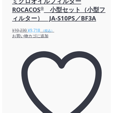
ミクロオイルフィルター
ROCACOS
®
小型セット（小型フ
ィルター） JA-S10PS／BF3A
元
現
¥
10,230
¥
9,718
（税込）
お買い物カゴに追加
の
在
価
の
格
価
は
格
¥10,230
は
で
¥9,718
し
で
た。
す。