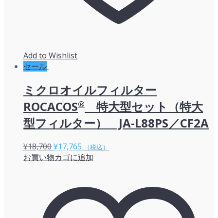
Add to Wishlist
セール
ミクロオイルフィルター
ROCACOS
®
特大型セット（特大
型フィルター） JA-L88PS／CF2A
元
現
¥
18,700
¥
17,765
（税込）
お買い物カゴに追加
の
在
価
の
格
価
は
格
¥18,700
は
で
¥17,765