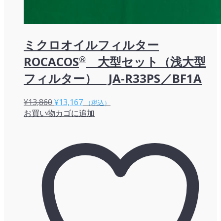
ミクロオイルフィルター
ROCACOS
®
大型セット（浅大型
フィルター） JA-R33PS／BF1A
元
現
¥
13,860
¥
13,167
（税込）
お買い物カゴに追加
の
在
価
の
格
価
は
格
¥13,860
は
で
¥13,167
し
で
た。
す。