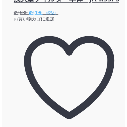
元
現
¥
9,680
¥
9,196
（税込）
お買い物カゴに追加
の
在
価
の
格
価
は
格
¥9,680
は
で
¥9,196
し
で
た。
す。