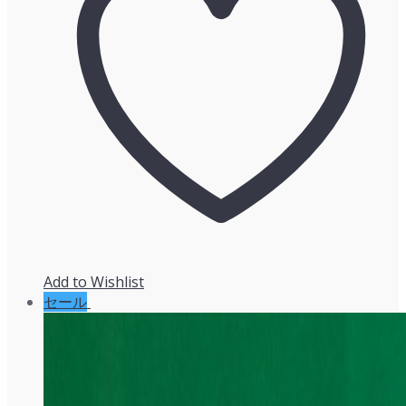
で
¥14,212
し
で
た。
す。
Add to Wishlist
セール