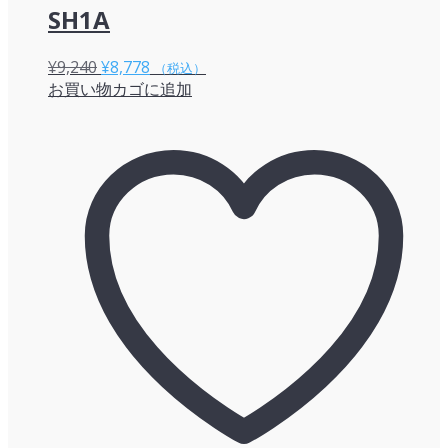
SH1A
元
現
¥
9,240
¥
8,778
（税込）
お買い物カゴに追加
の
在
価
の
格
価
は
格
¥9,240
は
で
¥8,778
し
で
た。
す。