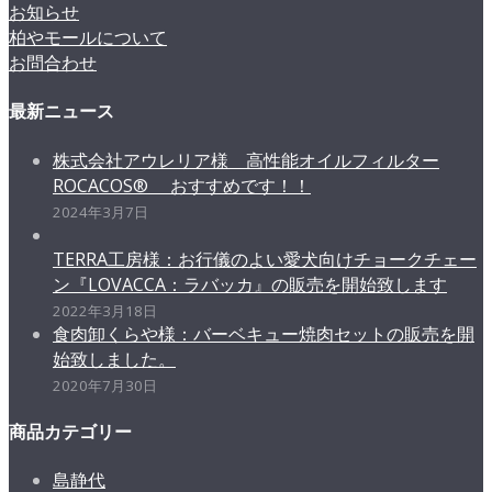
お知らせ
柏やモールについて
お問合わせ
最新ニュース
株式会社アウレリア様 高性能オイルフィルター
ROCACOS® おすすめです！！
2024年3月7日
TERRA工房様：お行儀のよい愛犬向けチョークチェー
ン『LOVACCA：ラバッカ』の販売を開始致します
2022年3月18日
食肉卸くらや様：バーベキュー焼肉セットの販売を開
始致しました。
2020年7月30日
商品カテゴリー
島静代