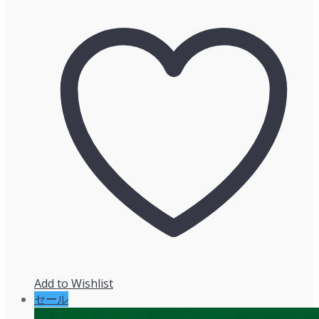
価
の
格
価
は
格
¥6,930
は
で
¥6,583
し
で
た。
す。
Add to Wishlist
セール