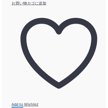
お買い物カゴに追加
の
在
価
の
格
価
は
格
¥4,180
は
で
¥3,971
し
で
た。
す。
Add to Wishlist