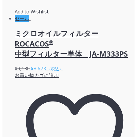
Add to Wishlist
セール
ミクロオイルフィルター
ROCACOS
®
中型フィルター単体 JA-M333PS
元
現
¥
9,130
¥
8,673
（税込）
お買い物カゴに追加
の
在
価
の
格
価
は
格
¥9,130
は
で
¥8,673
し
で
た。
す。