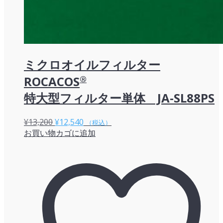
ミクロオイルフィルター
ROCACOS
®
特大型フィルター単体 JA-SL88PS
元
現
¥
13,200
¥
12,540
（税込）
お買い物カゴに追加
の
在
価
の
格
価
は
格
¥13,200
は
で
¥12,540
し
で
た。
す。