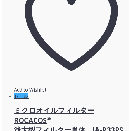
で
¥10,241
し
で
た。
す。
Add to Wishlist
セール
ミクロオイルフィルター
ROCACOS
®
浅大型フィルター単体 JA-R33PS