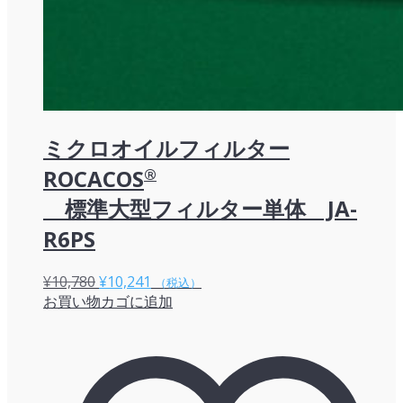
ミクロオイルフィルター
ROCACOS
®
標準大型フィルター単体 JA-
R6PS
元
現
¥
10,780
¥
10,241
（税込）
お買い物カゴに追加
の
在
価
の
格
価
は
格
¥10,780
は