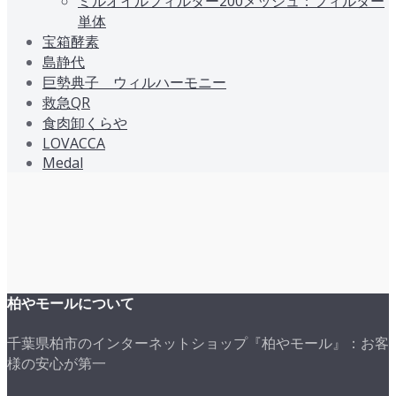
ミルオイルフィルター200メッシュ：フィルター
単体
宝箱酵素
島静代
巨勢典子 ウィルハーモニー
救急QR
食肉卸くらや
LOVACCA
Medal
柏やモールについて
千葉県柏市のインターネットショップ『柏やモール』：お客
様の安心が第一