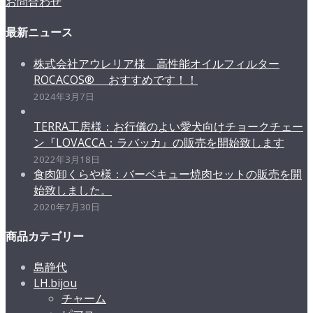
お問合わせ
最新ニュース
株式会社アウレリア様 高性能オイルフィルター
ROCACOS® おすすめです！！
2024年3月7日
TERRA工房様：お行儀のよい愛犬向けチョークチェー
ン『LOVACCA：ラバッカ』の販売を開始致します
2022年3月18日
食肉卸くらや様：バーベキュー焼肉セットの販売を開
始致しました。
2020年7月30日
商品カテゴリー
島静代
LH.bijou
チャーム