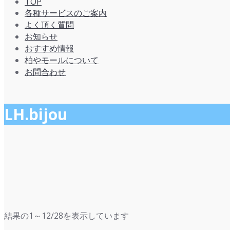
TOP
各種サービスのご案内
よく頂く質問
お知らせ
おすすめ情報
柏やモールについて
お問合わせ
LH.bijou
新
結果の1～12/28を表示しています
し