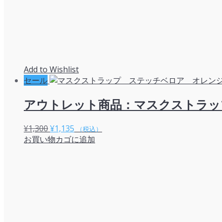
Add to Wishlist
セール
アウトレット商品：マスクストラッ
元
現
¥
1,300
¥
1,135
（税込）
お買い物カゴに追加
の
在
価
の
格
価
は
格
¥1,300
は
で
¥1,135
し
で
た。
す。