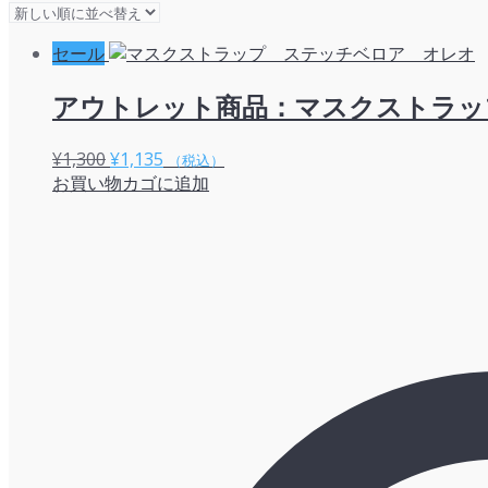
い
順
セール
アウトレット商品：マスクストラッ
元
現
¥
1,300
¥
1,135
（税込）
お買い物カゴに追加
の
在
価
の
格
価
は
格
¥1,300
は
で
¥1,135
し
で
た。
す。