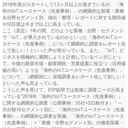
2018年度がスタートして1.5ヶ月以上が過ぎているが、「海
外のIoTユースケース（先進事例）」の網羅的な探索・業種
＆分野セグメント別 抽出・整理・レポートに対する期待値
や注目度は今まで以上に高まっている。
ここ（直近）1年の間、どのような業種・分野・セグメント
で「IoT」が導入されているのかといった「海外のIoTユー
スケース（先進事例）」について網羅的に調査＆レポート化
して欲しい！といった声が挙がっている。また、「IoT」ビ
ジネスを積極的に展開しようと計画しているベンダにとっ
て、今後の新規市場・顧客開拓・営業提案に役立つ（活用価
値が高い）ような「海外のIoTユースケース（先進事例）」
について、（網羅的に）深堀調査＆レポート化して欲しい！
といった声も高まっている。
こうした声を受けて、ESP総研では急速に調査ニーズが高ま
っている“2018年「海外のIoTユースケース（先進事例）」
に関する網羅的な調査（公開事例：55社×322枚付き） ” ～
大分類16セグメント別に、「海外のIoTユースケース（先進
事例）」の網羅的な調査を実施、「海外のIoTユースケース
（先進事例）」×「業種・分野セグメント別」の徹底探索・