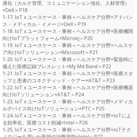
適化（カルテ管理、コミュニケーション強化、人材管理）
×Dell＞P18
1-17. IoT x ユースケース・事例＜ヘルスケア分野×アドバン
ス・メディカル・イメージ×Dell＞P19
1-18. IoT x ユースケース・事例＜ヘルスケア分野×医療機関
向けIoTプラットフォーム×Microej＞P20
1-19. IoT x ユースケース・事例＜ヘルスケア分野×ヘルスケ
ア向けIoTソリューション×Microsoft＞P21
1-20. IoT x ユースケース・事例＜ヘルスケア分野×緊急時に
備えた医療記録ブレスレット×My Md Band＞P22
1-21. IoT x ユースケース・事例＜ヘルスケア分野×医療スタ
ッフと患者のコネクティッド・ケアー×AT&T＞P23
1-22. IoT x ユースケース・事例＜ヘルスケア分野×医療機器
向けIoTソリューション×AT&T＞P24
1-23. IoT x ユースケース・事例＜ヘルスケア分野×メディカ
ルデバイス向けIoTソリューション×PTC＞P25
1-24. IoT x ユースケース・事例＜ヘルスケア分野×IoTによ
る効率化、医療コスト削減×Intel＞P26
1-25. IoT x ユースケース・事例＜ヘルスケア分野×IoTテク
ノロジーを用いた医師の診断援助×Intel＞P27