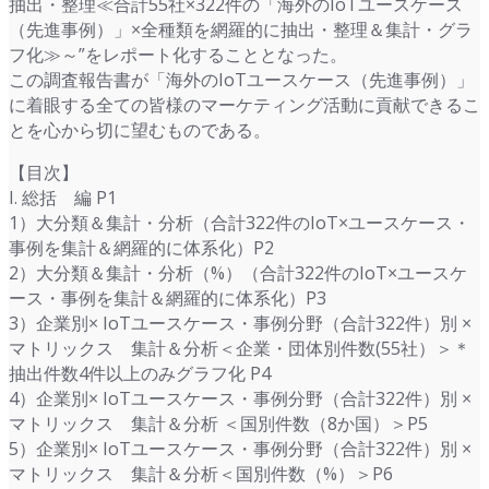
抽出・整理≪合計55社×322件の「海外のIoTユースケース
（先進事例）」×全種類を網羅的に抽出・整理＆集計・グラ
フ化≫～”をレポート化することとなった。
この調査報告書が「海外のIoTユースケース（先進事例）」
に着眼する全ての皆様のマーケティング活動に貢献できるこ
とを心から切に望むものである。
【目次】
I. 総括 編 P1
1）大分類＆集計・分析（合計322件のIoT×ユースケース・
事例を集計＆網羅的に体系化）P2
2）大分類＆集計・分析（%）（合計322件のIoT×ユースケ
ース・事例を集計＆網羅的に体系化）P3
3）企業別× IoTユースケース・事例分野（合計322件）別 ×
マトリックス 集計＆分析＜企業・団体別件数(55社）＞＊
抽出件数4件以上のみグラフ化 P4
4）企業別× IoTユースケース・事例分野（合計322件）別 ×
マトリックス 集計＆分析 ＜国別件数（8か国）＞P5
5）企業別× IoTユースケース・事例分野（合計322件）別 ×
マトリックス 集計＆分析＜国別件数（%）＞P6