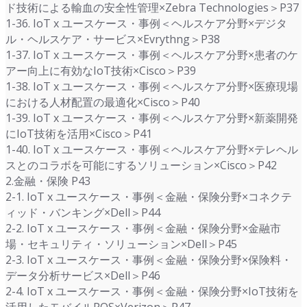
ド技術による輸血の安全性管理×Zebra Technologies＞P37
1-36. IoT x ユースケース・事例＜ヘルスケア分野×デジタ
ル・ヘルスケア・サービス×Evrythng＞P38
1-37. IoT x ユースケース・事例＜ヘルスケア分野×患者のケ
アー向上に有効なIoT技術×Cisco＞P39
1-38. IoT x ユースケース・事例＜ヘルスケア分野×医療現場
における人材配置の最適化×Cisco＞P40
1-39. IoT x ユースケース・事例＜ヘルスケア分野×新薬開発
にIoT技術を活用×Cisco＞P41
1-40. IoT x ユースケース・事例＜ヘルスケア分野×テレヘル
スとのコラボを可能にするソリューション×Cisco＞P42
2.金融・保険 P43
2-1. IoT x ユースケース・事例＜金融・保険分野×コネクテ
ィッド・バンキング×Dell＞P44
2-2. IoT x ユースケース・事例＜金融・保険分野×金融市
場・セキュリティ・ソリューション×Dell＞P45
2-3. IoT x ユースケース・事例＜金融・保険分野×保険料・
データ分析サービス×Dell＞P46
2-4. IoT x ユースケース・事例＜金融・保険分野×IoT技術を