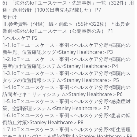
6）「海外のIoTユースケース・先進事例」一覧（322件）用
途・適用分野（100％出典先も記載した） P7
奥付け
Ⅱ.参考資料（付録） 編＜別紙＞（55社×322枚） ＊出典企
業別×海外のIoTユースケース（公開事例のみ） P1
1.ヘルスケア P2
1-1. IoT × ユースケース・事例＜ヘルスケア分野×病院内の
新生児、位置確認タッグ×Stanley Healthcare＞P3
1-2. IoT × ユースケース・事例＜ヘルスケア分野×病院内の
患者向け位置確認システム×Stanley Healthcare＞P4
1-3. IoT × ユースケース・事例＜ヘルスケア分野×病院内ス
タッフの位置情報システム×Stanley Healthcare＞ P5
1-4. IoT × ユースケース・事例＜ヘルスケア分野×病院内の
訪問者セキュリティシステム×Stanley Healthcare＞P6
1-5. IoT × ユースケース・事例＜ヘルスケア分野×感染症対
策、空調管理システム×Stanley Healthcare＞ P7
1-6. IoT × ユースケース・事例＜ヘルスケア分野×患者の転
倒防止対策×Stanley Healthcare＞P8
1-7. IoT × ユースケース・事例＜ヘルスケア分野×衛生管理
のモニタリングによる感染症防止×Stanley Healthcare＞P9