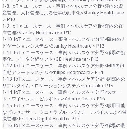
1-8. IoT × ユースケース・事例＜ヘルスケア分野×院内の資
産管理、人材管理による仕事の効率化×Stanley Healthcare
＞P10
1-9. IoT × ユースケース・事例＜ヘルスケア分野×院内の在
庫管理×Stanley Healthcare＞P11
1-10. IoT × ユースケース・事例＜ヘルスケア分野×院内のナ
ビゲーションシステム×Stanley Healthcare＞P12
1-11. IoT x ユースケース・事例＜ヘルスケア分野×職場の効
率化、データ分析ソフト×GE Healthcare＞P13
1-12. IoT x ユースケース・事例＜ヘルスケア分野×MRI向け
自動アラートシステム×Philips Healthcare＞P14
1-13. IoT x ユースケース・事例＜ヘルスケア分野×病院内の
リアルタイム・ロケーションシステム×Centrak＞P15
1-14. IoT x ユースケース・事例＜ヘルスケア分野×スマー
ト・ワイヤレス・ピルボトル×Adhere Tech＞P16
1-15. IoT x ユースケース・事例＜ヘルスケア分野×服用可能
なピルセンサー、ウェアラブル・パッチ、デバイスによる健
康管理×Proteus Digital Health＞P17
1-16. IoT x ユースケース・事例＜ヘルスケア分野×職場の最