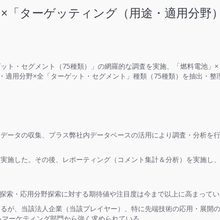
池」×「ターゲッティング（用途・適用分野
ゲット・セグメント（75種類）」の網羅的な調査を実施、「燃料電池」
・適用分野×全「ターゲット・セグメント」種類（75種類）を抽出・整
ドデータの収集、プラス弊社内データベースの活用により調査・分析を
調査を実施した。その後、レポーティング（コメント集計＆分析）を実施し、20
。
途探索・応用分野探索に対する期待値や注目度は今まで以上に高まってい
るが、当該法人企業（当該プレイヤー）、特に先端技術の応用・展開の
るマーケティング部門から強く求められている。