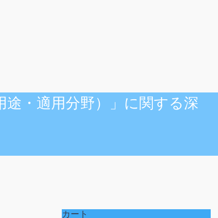
カート
マイアカウント
お支払い
（用途・適用分野）」に関する深
カート