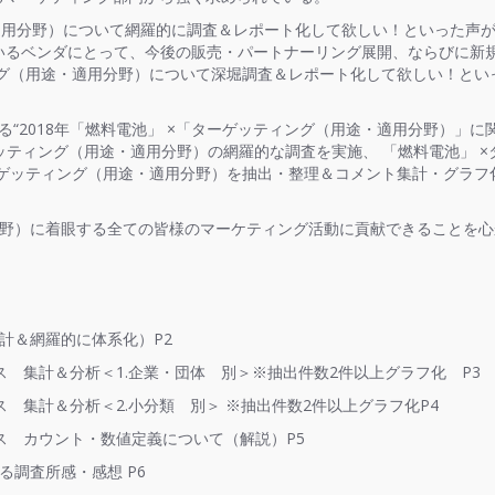
用分野）について網羅的に調査＆レポート化して欲しい！といった声が
いるベンダにとって、今後の販売・パートナーリング展開、ならびに新
グ（用途・適用分野）について深堀調査＆レポート化して欲しい！とい
“2018年「燃料電池」 ×「ターゲッティング（用途・適用分野）」に
ゲッティング（用途・適用分野）の網羅的な調査を実施、 「燃料電池」 ×
ーゲッティング（用途・適用分野）を抽出・整理＆コメント集計・グラフ
分野）に着眼する全ての皆様のマーケティング活動に貢献できることを心
計＆網羅的に体系化）P2
ス 集計＆分析＜1.企業・団体 別＞※抽出件数2件以上グラフ化 P3
ス 集計＆分析＜2.小分類 別＞ ※抽出件数2件以上グラフ化P4
クス カウント・数値定義について（解説）P5
る調査所感・感想 P6