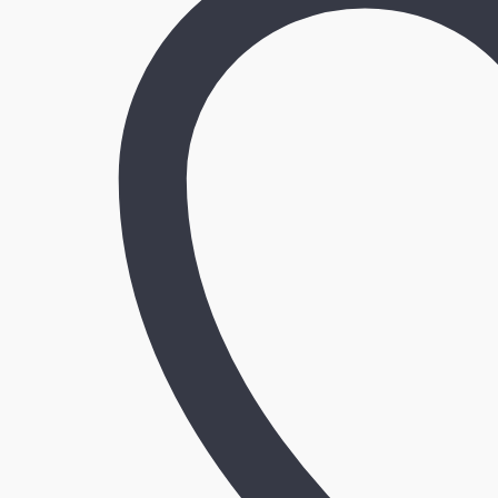
池」
×「タ
ー
ゲ
ッ
テ
ィ
ン
グ
（用
途・
適
用
分
野）」
に
関
す
る
深
堀
調