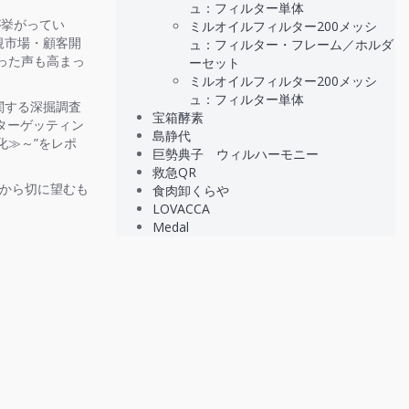
ュ：フィルター単体
挙がってい
ミルオイルフィルター200メッシ
規市場・顧客開
ュ：フィルター・フレーム／ホルダ
った声も高まっ
ーセット
ミルオイルフィルター200メッシ
ュ：フィルター単体
関する深掘調査
宝箱酵素
ターゲッティン
島静代
化≫～”をレポ
巨勢典子 ウィルハーモニー
救急QR
から切に望むも
食肉卸くらや
LOVACCA
Medal