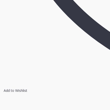
査
個
Add to Wishlist