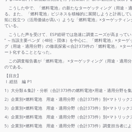
こうした中で、「燃料電池」の新たなターゲッティング（用途・適
る。また、 「燃料電池」ビジネスを積極的に展開しようと計画して
拓に役立つ（活用価値が高い）ような「燃料電池」×ターゲッティン
ている。
こうした声を受けて、ESP総研では急速に調査ニーズが高まっている
” ～当該主要ベンダ（48社・団体）を中心に、「燃料電池」×ター
グ（用途・適用分野）の徹底探索≪合計373件の「燃料電池」 ×タ
ート化することとなった。
この調査報告書が「燃料電池」 ×ターゲッティング（用途・適用
のである。
【目次】
Ⅰ.総括 編 P1
1）大分類＆集計・分析（合計373件の燃料電池×用途・適用分野を集
2）企業別×燃料電池 用途・適用分野（合計373件）別×マトリック
3）企業別×燃料電池 用途・適用分野（合計373件）別×マトリック
4）企業別×燃料電池 用途・適用分野（合計373件）別×マトリッ
5）企業別×燃料電池 用途・適用分野（合計373件）調査担当者によ