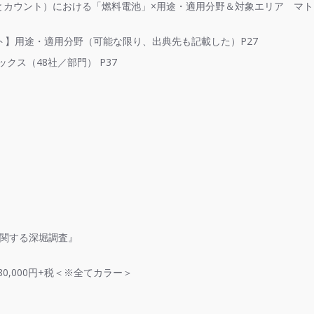
体とカウント）における「燃料電池」×用途・適用分野＆対象エリア マ
ント】用途・適用分野（可能な限り、出典先も記載した）P27
クス（48社／部門） P37
に関する深堀調査』
80,000円+税＜※全てカラー＞