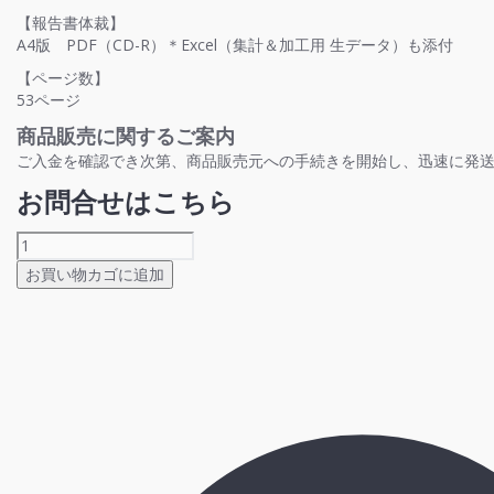
【報告書体裁】
A4版 PDF（CD-R）＊Excel（集計＆加工用 生データ）も添付
【ページ数】
53ページ
商品販売に関するご案内
ご入金を確認でき次第、商品販売元への手続きを開始し、迅速に発
お問合せはこちら
ESP
総
お買い物カゴに追加
研
レ
ポ
ー
ト：
2018
年
「燃
料
電