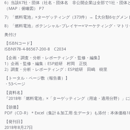
6）当該67社・団体（社名・団体名 非公開企業は全部で1社・団
（MAP：俯瞰図） P7
7）「燃料電池」×ターゲッティング（373件）→【大分類6セグメ
8）「燃料電池」ポテンシャル･プレイヤー×マーケティング・マトリッ
奥付け
【ISBNコード】
ISBN978-4-86567-200-8 C2034
【企画・調査・分析・レポーティング・監修・編集】
1）企画・監修・編集：ESP総研 村岡 正悦
2）調査・分析・レポーティング：ESP総研 田嶋 樹里
【トータル・ページ数（報告書）】
・53ページ
【資料名】
『2018年「燃料電池」×「ターゲッティング（用途・適用分野）」
【頒価】
PDF（CD-R）＊Excel（集計＆加工用 生データ）も添付：本体価格1
【発刊日】
2018年8月27日