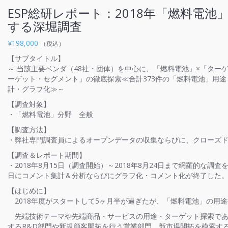
ESP総研レポート：2018年「燃料電
する深堀調査
¥
198,000
（税込）
【サブタイトル】
～ 当該主要ベンダ（48社・団体）を中心に、「燃料電池」×「ター
ーゲット・セグメント」の徹底探索≪合計373件の「燃料電池」用途
計・グラフ化≫～
【調査対象】
・「燃料電池」分野 全般
【調査方法】
・弊社専門調査員によるオープンデータの収集ならびに、クローズ
【調査＆レポート期間】
・2018年8月15日（調査開始）～2018年8月24日まで網羅的な
日にコメント集計＆分析ならびにグラフ化・コメント化が終了した
【はじめに】
2018年度がスタートして5ヶ月半が過ぎたが、「燃料電池」の用
先端技術テーマや先端商品・サービスの用途・ターゲット探索であ
するR&D部門や新規顧客開拓を行う営業部門、新市場開拓を模索す