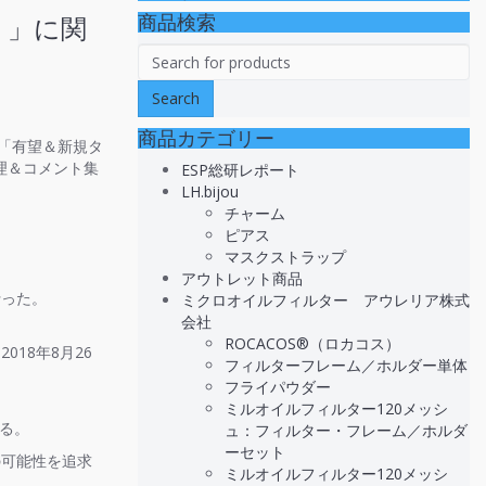
商品検索
）」に関
商品カテゴリー
×「有望＆新規タ
理＆コメント集
ESP総研レポート
LH.bijou
チャーム
ピアス
マスクストラップ
アウトレット商品
行った。
ミクロオイルフィルター アウレリア株式
会社
ROCACOS®（ロカコス）
18年8月26
フィルターフレーム／ホルダー単体
フライパウダー
ミルオイルフィルター120メッシ
る。
ュ：フィルター・フレーム／ホルダ
ーセット
可能性を追求
ミルオイルフィルター120メッシ