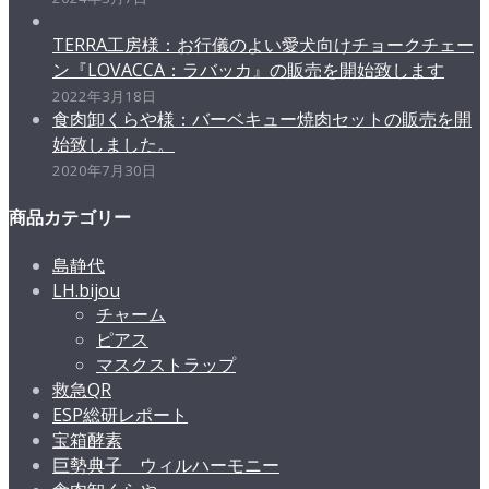
TERRA工房様：お行儀のよい愛犬向けチョークチェー
ン『LOVACCA：ラバッカ』の販売を開始致します
2022年3月18日
食肉卸くらや様：バーベキュー焼肉セットの販売を開
始致しました。
2020年7月30日
商品カテゴリー
島静代
LH.bijou
チャーム
ピアス
マスクストラップ
救急QR
ESP総研レポート
宝箱酵素
巨勢典子 ウィルハーモニー