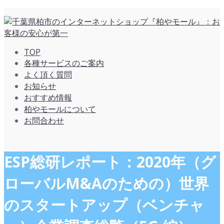
TOP
各種サービスのご案内
よく頂く質問
お知らせ
おすすめ情報
柏やモールについて
お問合わせ
ESP総研レポート：2020年（グ
ローバルM&Aのための）世界
のスタートアップ（ベンチャ