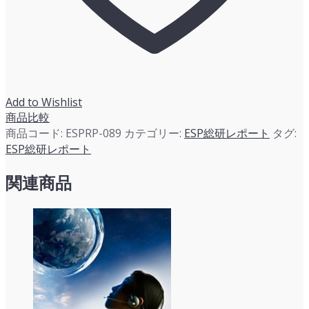
調
査
総
覧
（5G
編）
Add to Wishlist
個
商品比較
商品コード:
ESPRP-089
カテゴリー:
ESP総研レポート
タグ:
ESP総研レポート
関連商品