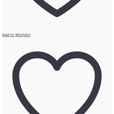
た
め
の）
世
界
の
Add to Wishlist
ス
タ
ー
ト
ア
ッ
プ
（ベ
ン
チ
ャ
ー）
企
業