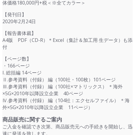
体価格180,000円+税＜※全てカラー＞
【発刊日】
2020年2月24日
【報告書体裁】
A4版 PDF（CD-R）＊Excel（集計＆加工用 生データ）も添
付
【ページ数】
・166ページ
I. 総括編 14ページ
Ⅱ.参考資料（付録） 編（100社・100枚）101ページ
Ⅲ.参考資料（付録） 編（100社×マトリックス） ＊海外
×5G×2010年以降設立企業 40ページ
Ⅳ.参考資料（付録） 編（104社：エクセルファイル） ＊海
外×5G×2010年以降設立企業 11ページ）
商品販売に関するご案内
ご入金を確認でき次第、商品販売元への手続きを開始し、迅
速に発送を致します。