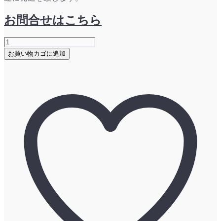
お問合せはこちら
ESP
総
お買い物カゴに追加
研
レ
ポ
ー
ト：
2020
年
（グ
ロ
ー
バ
ル
M&A
の