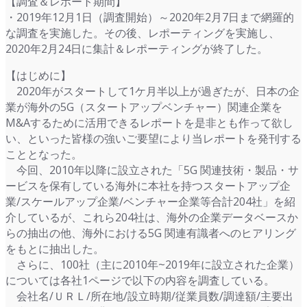
【調査＆レポート期間】
・2019年12月1日（調査開始）～2020年2月7日まで網羅的
な調査を実施した。その後、レポーティングを実施し、
2020年2月24日に集計＆レポーティングが終了した。
【はじめに】
2020年がスタートして1ケ月半以上が過ぎたが、日本の企
業が海外の5G（スタートアップベンチャー）関連企業を
M&Aするために活用できるレポートを是非とも作って欲し
い、といった皆様の強いご要望により当レポートを発刊する
こととなった。
今回、2010年以降に設立された「5G 関連技術・製品・サ
ービスを保有している海外に本社を持つスタートアップ企
業/スケールアップ企業/ベンチャー企業等合計204社」を紹
介しているが、これら204社は、海外の企業データベースか
らの抽出の他、海外における5G 関連有識者へのヒアリング
をもとに抽出した。
さらに、100社（主に2010年~2019年に設立された企業）
については各社1ページで以下の内容を調査している。
会社名/ＵＲＬ/所在地/設立時期/従業員数/調達額/主要出