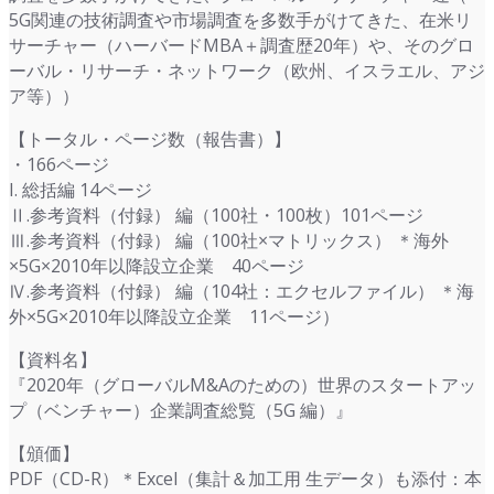
5G関連の技術調査や市場調査を多数手がけてきた、在米リ
サーチャー（ハーバードMBA＋調査歴20年）や、そのグロ
ーバル・リサーチ・ネットワーク（欧州、イスラエル、アジ
ア等））
【トータル・ページ数（報告書）】
・166ページ
I. 総括編 14ページ
Ⅱ.参考資料（付録） 編（100社・100枚）101ページ
Ⅲ.参考資料（付録） 編（100社×マトリックス） ＊海外
×5G×2010年以降設立企業 40ページ
Ⅳ.参考資料（付録） 編（104社：エクセルファイル） ＊海
外×5G×2010年以降設立企業 11ページ）
【資料名】
『2020年（グローバルM&Aのための）世界のスタートアッ
プ（ベンチャー）企業調査総覧（5G 編）』
【頒価】
PDF（CD-R）＊Excel（集計＆加工用 生データ）も添付：本