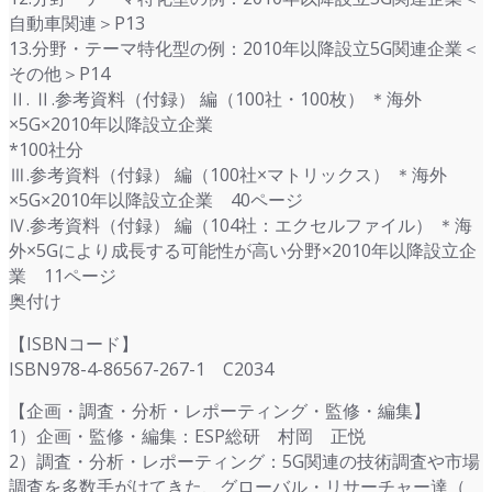
自動車関連＞P13
13.分野・テーマ特化型の例：2010年以降設立5G関連企業＜
その他＞P14
Ⅱ. Ⅱ.参考資料（付録） 編（100社・100枚） ＊海外
×5G×2010年以降設立企業
*100社分
Ⅲ.参考資料（付録） 編（100社×マトリックス） ＊海外
×5G×2010年以降設立企業 40ページ
Ⅳ.参考資料（付録） 編（104社：エクセルファイル） ＊海
外×5Gにより成長する可能性が高い分野×2010年以降設立企
業 11ページ
奥付け
【ISBNコード】
ISBN978-4-86567-267-1 C2034
【企画・調査・分析・レポーティング・監修・編集】
1）企画・監修・編集：ESP総研 村岡 正悦
2）調査・分析・レポーティング：5G関連の技術調査や市場
調査を多数手がけてきた、グローバル・リサーチャー達（