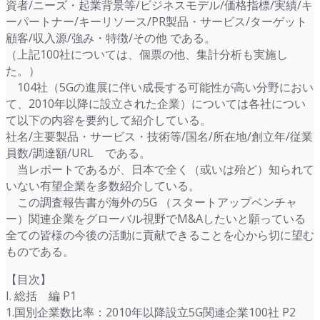
資者/ニーズ・起業背景等/ビジネスモデル/価格指標/実績/キ
ーパートナー/キーリソース/PR製品・サービス/ターゲット
顧客/収入源/強み・特徴/その他 である。
（上記100社については、個票の他、集計分析も実施し
た。）
104社（5Gの進展に伴い成長する可能性が高い分野におい
て、2010年以降に設立された企業）については各社につい
て以下の内容を要約して紹介している。
社名/主要製品・サービス・技術等/国名/所在地/創立年/従業
員数/調達額/URL である。
当レポートであるが、日本で全く（或いは殆ど）知られて
いない有望企業を多数紹介している。
この調査報告書が海外の5G （スタートアップベンチャ
ー）関連企業をグローバル視野でM&Aしたいと願っている
全ての皆様の今後の活動に貢献できることを心から切に望む
ものである。
【目次】
I. 総括 編 P1
1.国別企業数比率：2010年以降設立5G関連企業100社 P2