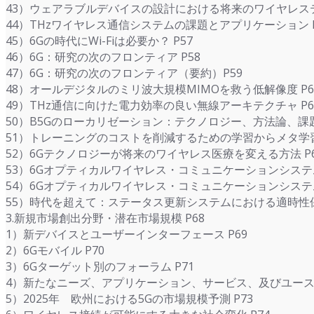
43）ウェアラブルデバイスの設計における将来のワイヤレステ
44）THzワイヤレス通信システムの課題とアプリケーション P
45）6Gの時代にWi-Fiは必要か？ P57
46）6G：研究の次のフロンティア P58
47）6G：研究の次のフロンティア（要約）P59
48）オールデジタルのミリ波大規模MIMOを救う低解像度 P6
49）THz通信に向けた電力効率の良い無線アーキテクチャ P6
50）B5Gのローカリゼーション：テクノロジー、方法論、課題 
51）トレーニングのコストを削減するための学習からメタ学習へ
52）6Gテクノロジーが将来のワイヤレス医療を変える方法 P6
53）6Gオプティカルワイヤレス・コミュニケーションシステ
54）6Gオプティカルワイヤレス・コミュニケーションシステ
55）時代を超えて：ステータス更新システムにおける適時性保
3.新規市場創出分野・潜在市場規模 P68
1）新デバイスとユーザーインターフェース P69
2）6Gモバイル P70
3）6Gターゲット別のフォーラム P71
4）新たなニーズ、アプリケーション、サービス、及びユースケ
5）2025年 欧州における5Gの市場規模予測 P73