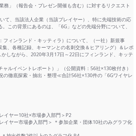
）業務」（報告会・プレゼン開催も含む）に対するリクエスト
いて、当該法人企業（当該プレイヤー）、特に先端技術の応
る。この背景にあるのは、「6G」などの先端分野について、
（開催場所：フィンランド・キッティラ）について、（一社）新規事
収集、各種記録、キーマンとの名刺交換＆ヒアリング）＆レポ
かしながら、2020年3月17日～22日にフィンランド、キッテ
ャルイベントレポート）」（公開資料：56社×130枚付き）
況の徹底探索・抽出・整理≪合計56社×130件の「6Gワイヤレ
イヤー10社×市場参入部門＞P2
レイヤー市場参入部門＞ ＊参加企業・団体10社のみグラフ化
＞＊抽出件数2件以上のみグラフ化 P4