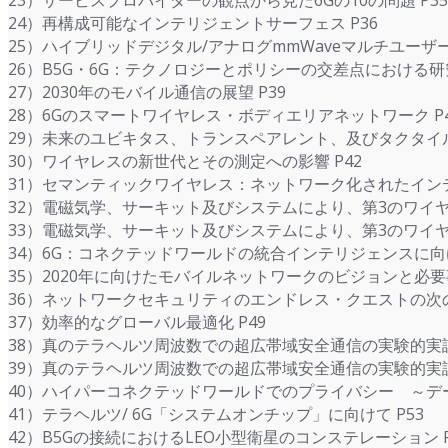
23）サービスプロバイダーの観点から見た6Gの10の問題 P35
24）再構成可能なインテリジェントサーフェス P36
25）ハイブリッドデジタル/アナログmmWaveマルチユーザ
26）B5G・6G：テクノロジーとポリシーの交差点における研
27）2030年のモバイル通信の展望 P39
28）6Gのスマートワイヤレス・ボディエリアネットワーク P4
29）未来のユビキタス、トランスペアレント、及びタクタイル
30）ワイヤレスの新世代とその測定への影響 P42
31）セマンティックワイヤレス：ネットワーク化されたインテ
32）電磁気学、サーキット及びシステムにより、第3のワイヤ
33）電磁気学、サーキット及びシステムにより、第3のワイヤ
34）6G：コネクテッドワールドの統合インテリジェンスに向け
35）2020年に向けたモバイルネットワークのビジョンと必要事
36）ネットワークセキュリティのエンドレス・クエストの次の
37）効率的なグローバル最適化 P49
38）真のテラヘルツ周波数での超広帯域安全通信の実験的実証 
39）真のテラヘルツ周波数での超広帯域安全通信の実験的実証
40）ハイパーコネクテッドワールドでのプライバシー ～デー
41）テラヘルツ/ 6G「システムオンチップ」に向けて P53
42）B5Gの接続におけるLEO小型衛星のコンステレーション P