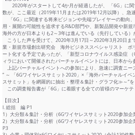
2020年がスタートして4か月が経過したが、 「6G」に
数が、ここ最近（2019年11月または2019年12月以降）、
「6G」に関連する将来ビジョンや先端プレイヤーの動向、
用・展開の可能性を追求するR&D部門や、新製品開発や新規
海外の方が日本よりも2～3年は進んでいる（先行している）
こうした声を受けて、2020年3月17日～2020年3月20日ま
業・新規市場創出研究会 海外ビジネススペシャリスト ボ
ート化する予定であったが、「新型コロナウイルス感染症 （CO
ィラにおいて開催されたバーチャルイベントには、日本から
上記バーチャルイベントへの参加により、急速に調査ニーズが高
” ～ 「6Gワイヤレスサミット2020」×「海外バーチャル
スサミット」を網羅的に抽出・整理＆集計・グラフ化≫～”
この調査報告書が「6G」に着眼する全ての皆様のマーケテ
【目次】
I. 総括 編 P1
1）大分類＆集計・分析（6Gワイヤレスサミット2020参加
2）大分類＆集計・分析（6Gワイヤレスサミット2020参加
P3
3）企業・団体別×6Gワイヤレスサミット2020（合計130件