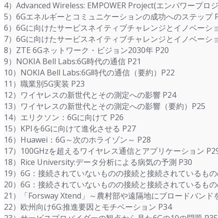
4）Advanced Wireless: EMPOWER Project(エンパワープ
5）6Gエネルギーとコミュニケーションの成功へのステップ P
6）6Gに向けたサービスネイティブチャレンジとイノベーショ
7）6Gに向けたサービスネイティブチャレンジとイノベーショ
8）ZTE 6Gネットワーク・ビジョン2030年 P20
9）NOKIA Bell Labs:6G時代の通信 P21
10）NOKIA Bell Labs:6G時代の通信（要約）P22
11）職業別5G実装 P23
12）ワイヤレスの新世代とその測定への影響 P24
13）ワイヤレスの新世代とその測定への影響（要約）P25
14）エリクソン：6Gに向けて P26
15）KPIを6Gに向けて進化させる P27
16）Huawei：6G～次のホライゾン～ P28
17）100GHzを超えるワイヤレス通信とアプリケーション P2
18）Rice University:データ分析による病気の予測 P30
19）6G：接続されていないものの接続と接続されているものの
20）6G：接続されていないものの接続と接続されているもの
21）「Forsway Xtend」～農村部や遠隔地にブロードバンドを
22）欧州向け6G:推進要因とモチベーション P34