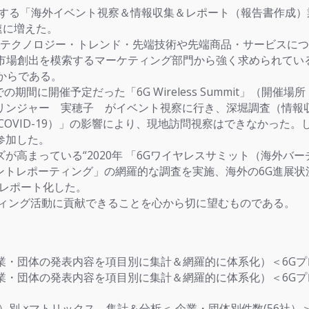
関する「海外イベント視察＆情報収集＆レポート（報告書作成
急速に増えた。
テクノロジー・トレンド・先端技術や先端商品・サービスにつ
市場創出を模索するマーケティング部門から強く求められてい
からである。
での期間に開催予定だった「6G Wireless Summit」
リンジャー 実穂子 がイベント視察に行き、深堀調査（情報
VID-19）」の影響により、現地訪問視察はできなかった。し
参加した。
まっている“2020年 「6Gワイヤレスサミット（海外バーチ
イベントレポーティング」の網羅的な調査を実施、海外の6G進展状
をレポート化した。
ィング活動に貢献できることを心から切に望むものである。
企業・団体の発表内容を項目別に集計＆網羅的に体系化）＜6Gプレ
企業・団体の発表内容を項目別に集計＆網羅的に体系化）＜6Gプ
数）別 ×マトリックス 集計＆分析＜ 企業・団体別件数(56社）