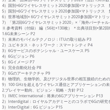
4）国別×6Gワイヤレスサミット2020参加国×マトリックス 
5）国別×6Gワイヤレスサミット2020参加国×マトリックス 
6）世界地域別× 6Gワイヤレスサミット2020参加国×マト
7）「第2回6Gワイヤレスサミット2020」×「海外バーチャ
Ⅱ.参考資料（付録） 編（56社×130枚） ＊出典項目別×第
1.6G未来シーン P2
1）未来のモバイルテクノロジ：ITUの取り組み P3
2）ユビキタス・ネットワーク：スマートシティ P4
3）6Gサービスのポテンシャル・ユースケース P5
4）6Gビジョン P6
5）6Gイメージ P7
6）完全自動化社会 P8
7）6Gのアーキテクチャ P9
8）物理的、生物学的、及びデジタル世界の相互接続のための6G
9）100 GHzを超えるワイヤレス通信とアプリケーションの未来
2.プレイヤー動向、ビジョン・戦略・方針 P12
1）IMEC International：将来の6Gアプリケーション P13
2）Interdigital：ロイヤルアカデミーとのコラボで6Gの研究を
3）InterDigital：6G ビジョン P15