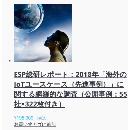
ESP総研レポート：2018年「海外の
IoTユースケース（先進事例）」に
関する網羅的な調査（公開事例：55
社×322枚付き）
¥
198,000
（税込）
お買い物カゴに追加