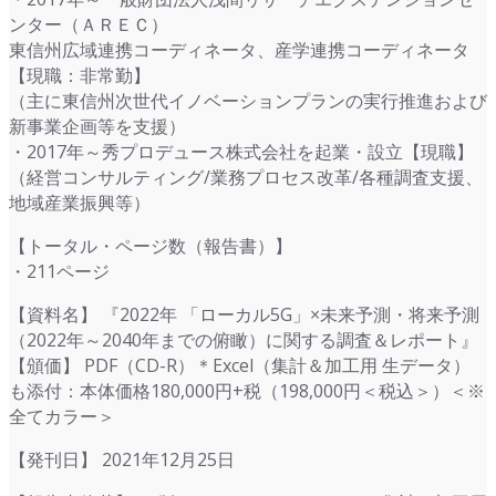
ンター（ＡＲＥＣ）
東信州広域連携コーディネータ、産学連携コーディネータ
【現職：非常勤】
（主に東信州次世代イノベーションプランの実行推進および
新事業企画等を支援）
・2017年～秀プロデュース株式会社を起業・設立【現職】
（経営コンサルティング/業務プロセス改革/各種調査支援、
地域産業振興等）
【トータル・ページ数（報告書）】
・211ページ
【資料名】 『2022年 「ローカル5G」×未来予測・将来予測
（2022年～2040年までの俯瞰）に関する調査＆レポート』
【頒価】 PDF（CD-R）＊Excel（集計＆加工用 生データ）
も添付：本体価格180,000円+税（198,000円＜税込＞）＜※
全てカラー＞
【発刊日】 2021年12月25日