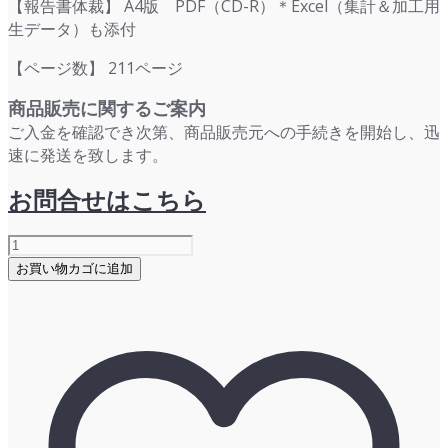
【報告書体裁】 A4版 PDF（CD-R）＊Excel（集計＆加工用
生データ）も添付
【ページ数】 211ページ
商品販売に関するご案内
ご入金を確認でき次第、商品販売元への手続きを開始し、迅
速に発送を致します。
お問合せはこちら
ESP
総
お買い物カゴに追加
研
レ
ポ
ー
ト：
2022
年