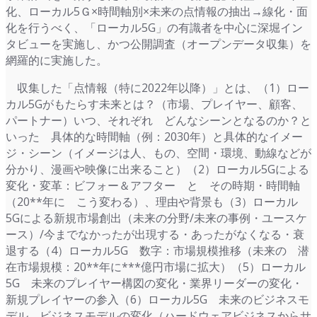
化、ローカル5Ｇ×時間軸別×未来の点情報の抽出→線化・面
化を行うべく、「ローカル5G」の有識者を中心に深堀イン
タビューを実施し、かつ公開調査（オープンデータ収集）を
網羅的に実施した。
収集した「点情報（特に2022年以降）」とは、（1）ロー
カル5Gがもたらす未来とは？（市場、プレイヤー、顧客、
パートナー）いつ、それぞれ どんなシーンとなるのか？と
いった 具体的な時間軸（例：2030年）と具体的なイメー
ジ・シーン（イメージは人、もの、空間・環境、動線などが
分かり、漫画や映像に出来ること）（2）ローカル5Gによる
変化・変革：ビフォー＆アフター と その時期・時間軸
（20**年に こう変わる）、理由や背景も（3）ローカル
5Gによる新規市場創出（未来の分野/未来の事例・ユースケ
ース）/今までなかったが出現する・あったがなくなる・衰
退する（4）ローカル5G 数字：市場規模推移（未来の 潜
在市場規模：20**年に***億円市場に拡大）（5）ローカル
5G 未来のプレイヤー構図の変化・業界リーダーの変化・
新規プレイヤーの参入（6）ローカル5G 未来のビジネスモ
デル、ビジネスモデルの変化（ハードウェアビジネスからサ