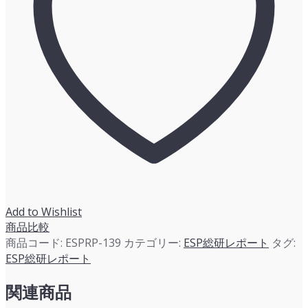
で
の
俯
瞰）
に
関
す
る
調
査
＆
レ
ポ
Add to Wishlist
ー
商品比較
ト
商品コード:
ESPRP-139
カテゴリー:
ESP総研レポート
タグ:
個
ESP総研レポート
関連商品