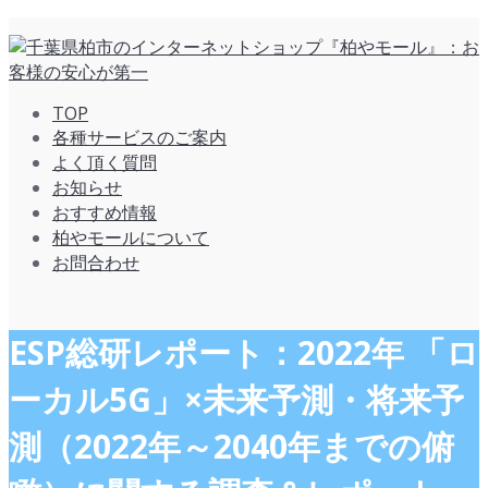
TOP
各種サービスのご案内
よく頂く質問
お知らせ
おすすめ情報
柏やモールについて
お問合わせ
ESP総研レポート：2022年 「ロ
ーカル5G」×未来予測・将来予
測（2022年～2040年までの俯