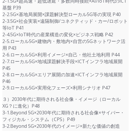
2-1.5G×超高速・超低遅延・多数同時接続×AI/IoT時代のICT
基盤 P39
2-2.5G×基地局展開×課題解決型ローカル5G等の実現 P40
2-3.5G×社会実装×遠隔制御/コネクティッド・カー/ロボット
等IoT P41
2-4.5G×IoT時代の産業構造の変化×ビジネス戦略 P42
2-5.ローカル5G×建物内・敷地内×自営の5Gネットワーク活
用 P43
2-6.ローカル5G×利用イメージ×自己・他社土地利用 P44
2-7.ローカル5G×地域課題解決手段×ICTインフラ地域展開
P45
2-8.ローカル5G×エリア展開の加速×ICTインフラ地域展開
P46
2-9.ローカル5G×実用化フェーズ×利用シナリオ P47
３）2030年代に期待される社会像・イメージ（ローカル
XG？に進化）P48
3-1.Beyond 5G×2030年代に期待される社会像×サイバー・
フィジカル・システム（CPS）P49
3-2.Beyond 5G×2030年代のイメージ×新たな価値の創造