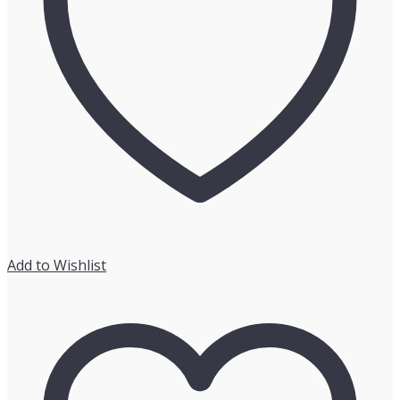
「ロ
ー
カ
ル
5G」
×
未
来
予
測・
将
来
予
Add to Wishlist
測
（2022
年
～
2040
年
ま