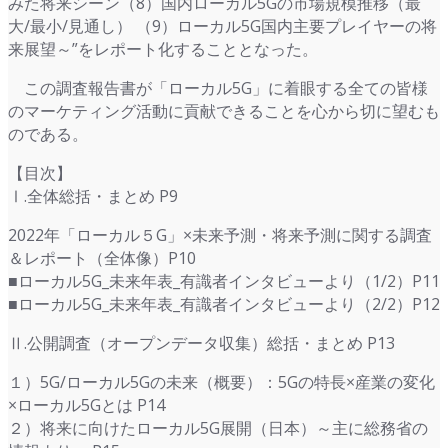
みた将来シーン（8）国内ローカル5Gの市場規模推移（最
大/最小/見通し） （9）ローカル5G国内主要プレイヤーの将
来展望～”をレポート化することとなった。
この調査報告書が「ローカル5G」に着眼する全ての皆様
のマーケティング活動に貢献できることを心から切に望むも
のである。
【目次】
Ⅰ.全体総括・まとめ P9
2022年「ローカル５G」×未来予測・将来予測に関する調査
＆レポート（全体像）P10
■ローカル5G_未来年表_有識者インタビューより（1/2）P11
■ローカル5G_未来年表_有識者インタビューより（2/2）P12
Ⅱ.公開調査（オープンデータ収集）総括・まとめ P13
１）5G/ローカル5Gの未来（概要）：5Gの特長×産業の変化
×ローカル5Gとは P14
２）将来に向けたローカル5G展開（日本）～主に総務省の