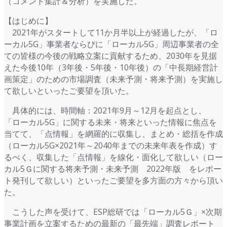
（コメント集計＆分析）を実施した。
【はじめに】
2021年がスタートして11か月半以上が経過したが、「ロ
ーカル5G」事業者ならびに「ローカル5G」周辺事業者の全
ての皆様の今後の戦略立案に貢献するため、2030年を見据
えた今後10年（3年後・5年後・10年後）の「中長期経営計
画策定」のための市場調査（未来予測・将来予測）を実施し
て欲しいといったご要望を頂いた。
具体的には、時間軸：2021年9月～12月を起点とし、
「ローカル5G」に関する未来・将来といった情報に焦点を
当てて、「点情報」を網羅的に収集し、まとめ・総括を作成
（ローカル5G×2021年～2040年までの未来年表を作成）す
るべく、収集した「点情報」を線化・面化して欲しい（ロー
カル5Ｇに関する将来予測・未来予測 2022年版 をレポー
ト発刊して欲しい）といったご要望を多方面の方々から頂い
た。
こうした声を受けて、ESP総研では「ローカル5Ｇ」×次期
事業計画を立案するための最新の「最先端」調査レポート