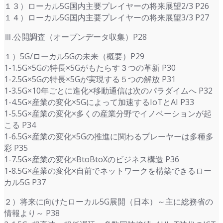
１３）ローカル5G国内主要プレイヤーの将来展望2/3 P26
１４）ローカル5G国内主要プレイヤーの将来展望3/3 P27
Ⅲ.公開調査（オープンデータ収集）P28
１）5G/ローカル5Gの未来（概要）P29
1-1.5G×5Gの特長×5Gがもたらす３つの革新 P30
1-2.5G×5Gの特長×5Gが実現する５つの解放 P31
1-3.5G×10年ごとに進化×移動通信は次のパラダイムへ P32
1-4.5G×産業の変化×5Gによって加速するIoTとAI P33
1-5.5G×産業の変化×多くの産業分野でイノベーションが起
こる P34
1-6.5G×産業の変化×5Gの推進に関わるプレーヤーは多種多
彩 P35
1-7.5G×産業の変化×BtoBtoXのビジネス構造 P36
1-8.5G×産業の変化×自前でネットワークを構築できるロー
カル5G P37
２）将来に向けたローカル5G展開（日本）～主に総務省の
情報より～ P38