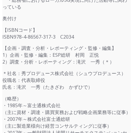
・総務省におけるローカル5G実現に向けた活動等に関わ
っている
奥付け
【ISBNコード】
ISBN978-4-86567-317-3 C2034
【企画・調査・分析・レポーティング・監修・編集】
1）企画・監修・編集：ESP総研 村岡 正悦
2）調査・分析・レポーティング：滝沢 一秀（＊）
＊社名：秀プロデュース株式会社（シュウプロデュース）
役職名：代表取締役
氏名：滝沢 一秀（たきざわ かずひで）
（略歴）
・1985年～富士通株式会社
（主に資材・調達・購買実務および戦略企画業務等に従事）
・2007年～株式会社富士通総研
（主に製造業様向け経営コンサルティングに従事）
・2017年～一般財団法人浅間リサーチエクステンションセ