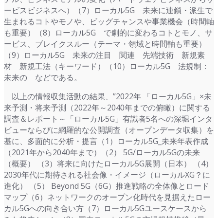
ービスビジネスへ）（7）ローカル5G 未来に連鎖・派生で
生まれるコトやモノや、ビッグチャンスや事業機会（時間軸
も重要）（8）ローカル5G で劇的に変わるコトとモノ、サ
ービス、ブレイクスルー（テーマ・領域と時間軸も重要）
（9）ローカル5G 未来の注目 関連 先端技術 新規素
材 新規工法（キーワード）（10）ローカル5G 法規制：
未来の などである。
以上の情報収集活動の結果、”2022年 「ローカル5G」×未
来予測・将来予測（2022年～2040年までの俯瞰）に関する
調査＆レポート～「ローカル5G」有識者5名への深堀インタ
ビューならびに網羅的な公開調査（オープンデータ収集）を
基に、多面的に分析・提言（1）ローカル5G_未来年表作成
（2021年から2040年まで）（2） 5G/ローカル5Gの未来
（概要） （3）将来に向けたローカル5G展開（日本） （4）
2030年代に期待される社会像・イメージ（ローカルXG？に
進化） （5） Beyond 5G（6G）推進戦略の全体像とロード
マップ（6）ネットワークのオープン化時代を見据えたロー
カル5Gへの向き合い方（7）ローカル5Gユースケースから