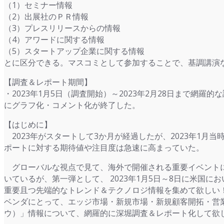
（1）セミナー情報
（2）出展社のＰＲ情報
（3）プレスリリースからの情報
（4）アワードに関する情報
（5）スタートアップ企業に関する情報
とに区分できる。マスコミとして参加することで、基調講演
【調査＆レポート期間】
・2023年1月5日（調査開始）～2023年2月28日まで網
にグラフ化・コメント化が終了した。
【はじめに】
2023年がスタートして3か月が経過したが、2023年1月
ポートに対する期待値や注目度は急速に高まっていた。
グローバルな視点で見て、海外で開催される重要イベントに
いているが、第一弾として、 2023年1月5日～8日に米国
重要且つ先端的なトレンド＆テクノロジ情報を集めて欲しい
ベンダにとって、エッジ市場・新規市場・新規顧客開拓・営
ウ）」情報について、網羅的に深堀調査＆レポート化して欲し