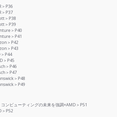
R＞P36
R＞P37
tt＞P38
tt＞P39
ture＞P40
ture＞P41
on＞P42
on＞P43
＞P44
D＞P45
ch＞P46
ch＞P47
swick＞P48
swick＞P49
ィブ・コンピューティングの未来を強調×AMD＞P51
D＞P52