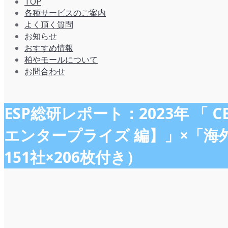
TOP
各種サービスのご案内
よく頂く質問
お知らせ
おすすめ情報
柏やモールについて
お問合わせ
ESP総研レポート：2023年 
エンタープライズ 編】」×「海
151社×206枚付き）