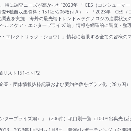
特に調査ニーズが高かった“2023年 「 CES（コンシュー
+独自収集資料：151社×206枚付き） ～ 「2023年 C
的な調査を実施、海外の最先端トレンド＆テクノロジの進展状況
ント）×ヘルスケア・エンタープライズ 編」情報を網羅的に調査
ー・エレクトリック・ショウ）」情報に着眼する全ての皆様の
企業リスト151社＞P2
参加企業・団体情報抜粋記事および要約件数をグラフ化（28カ国）
エンタープライズ編）」（206件）項目別一覧（100％出典先も
ES 2023 2023年1月5日～1月8日 開催×レポーティン