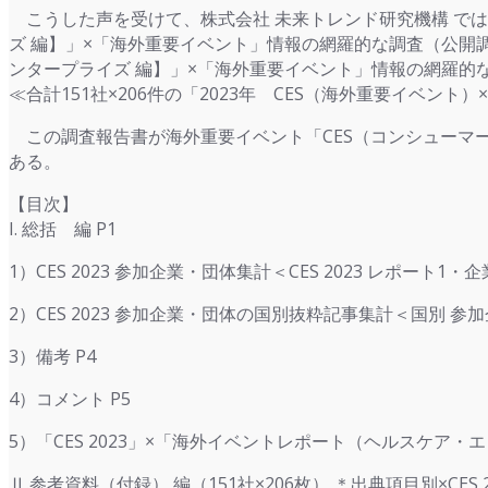
こうした声を受けて、株式会社 未来トレンド研究機構 では、
ズ 編】」×「海外重要イベント」情報の網羅的な調査（公開調査
ンタープライズ 編】」×「海外重要イベント」情報の網羅
≪合計151社×206件の「2023年 CES（海外重要イベ
この調査報告書が海外重要イベント「CES（コンシューマ
ある。
【目次】
I. 総括 編 P1
1）CES 2023 参加企業・団体集計＜CES 2023 レポート1・
2）CES 2023 参加企業・団体の国別抜粋記事集計＜国別 
3）備考 P4
4）コメント P5
5）「CES 2023」×「海外イベントレポート（ヘルスケア・
Ⅱ.参考資料（付録） 編（151社×206枚） ＊出典項目別×C