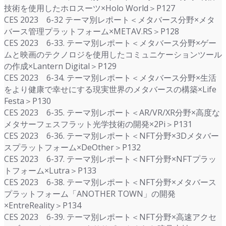
技術を使用したホロスーツ×Holo World＞P127
CES 2023 6-32 テーマ別レポート＜メタバース分野×メタ
バース管理プラットフォーム×METAV.RS＞P128
CES 2023 6-33. テーマ別レポート＜メタバース分野×ゲー
ムと映画のテクノロジを使用したコミュニケーションツール
の作成×Lantern Digital＞P129
CES 2023 6-34. テーマ別レポート＜メタバース分野×生活
をより健康で幸せにする現実世界のメタバースの構築×Life
Festa＞P130
CES 2023 6-35. テーマ別レポート＜AR/VR/XR分野×高度な
メタサーフェスフラット光学技術の開発×2Pi＞P131
CES 2023 6-36. テーマ別レポート＜NFT分野×3Dメタバー
スプラットフォーム×DeOther＞P132
CES 2023 6-37. テーマ別レポート＜NFT分野×NFTプラッ
トフォーム×Lutra＞P133
CES 2023 6-38. テーマ別レポート＜NFT分野×メタバース
プラットフォーム「ANOTHER TOWN」の開発
×EntreReality＞P134
CES 2023 6-39. テーマ別レポート＜NFT分野×高速アクセ