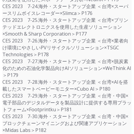
CES 2023 7-24.海外・スタートアップ企業 ＜台湾×スーパ
ースリムボイスレコーダー×Slimca＞P176
CES 2023 7-25.海外・スタートアップ企業 ＜台湾×プリン
テッドエレクトロニクスを使用した生産ソリューション
×Smooth & Sharp Corporation＞P177
CES 2023 7-26.海外・スタートアップ企業 ＜台湾×業者向
け環境にやさしいPVリサイクルソリューション×TSGC
Technologies＞P178
CES 2023 7-27.海外・スタートアップ企業 ＜台湾×脱炭素
化のための石油化学製品向けAIソリューション×WeThink AI
＞P179
CES 2023 7-28.海外・スタートアップ企業 ＜台湾×AIを搭
載したスマートベービーモニター×Cubo AI＞P180
CES 2023 7-29.海外・スタートアップ企業 ＜台湾・中国×
電子部品のデジタルデータを製品設計に提供する専用プラッ
トフォーム×Footprintku＞P181
CES 2023 7-30.海外・スタートアップ企業 ＜台湾・中国×
ブロックチェーンマイニングおよび関連アプリケーション
×Midas Labs＞P182