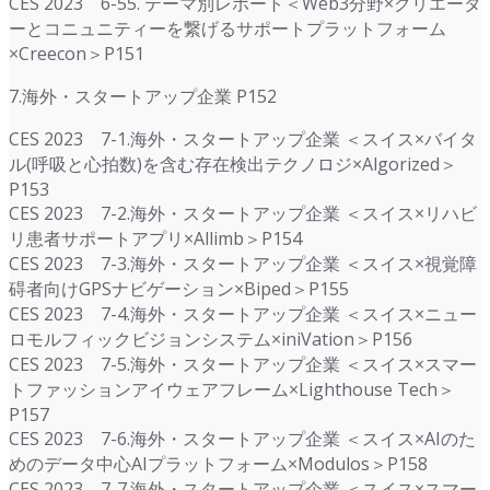
CES 2023 6-55. テーマ別レポート＜Web3分野×クリエータ
ーとコニュニティーを繋げるサポートプラットフォーム
×Creecon＞P151
7.海外・スタートアップ企業 P152
CES 2023 7-1.海外・スタートアップ企業 ＜スイス×バイタ
ル(呼吸と心拍数)を含む存在検出テクノロジ×Algorized＞
P153
CES 2023 7-2.海外・スタートアップ企業 ＜スイス×リハビ
リ患者サポートアプリ×Allimb＞P154
CES 2023 7-3.海外・スタートアップ企業 ＜スイス×視覚障
碍者向けGPSナビゲーション×Biped＞P155
CES 2023 7-4.海外・スタートアップ企業 ＜スイス×ニュー
ロモルフィックビジョンシステム×iniVation＞P156
CES 2023 7-5.海外・スタートアップ企業 ＜スイス×スマー
トファッションアイウェアフレーム×Lighthouse Tech＞
P157
CES 2023 7-6.海外・スタートアップ企業 ＜スイス×AIのた
めのデータ中心AIプラットフォーム×Modulos＞P158
CES 2023 7-7.海外・スタートアップ企業 ＜スイス×スマー