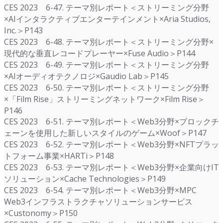
CES 2023 6-47. テーマ別レポート＜ストリーミング分野
×AIインタラクティブエンターテインメント×Aria Studios,
Inc.＞P143
CES 2023 6-48. テーマ別レポート＜ストリーミング分野×
現代的な垂直レコードプレーヤー×Fuse Audio＞P144
CES 2023 6-49. テーマ別レポート＜ストリーミング分野
×AIオーディオテクノロジ×Gaudio Lab＞P145
CES 2023 6-50. テーマ別レポート＜ストリーミング分野
×「Film Rise」ストリーミングネットワーク×Film Rise＞
P146
CES 2023 6-51. テーマ別レポート＜Web3分野×ブロックチ
ェーンを使用した新しいスタイルのゲーム×Woof＞P147
CES 2023 6-52. テーマ別レポート＜Web3分野×NFTプラッ
トフォーム事業×HARTi＞P148
CES 2023 6-53. テーマ別レポート＜Web3分野×企業向けIT
ソリューション×Cache Technologies＞P149
CES 2023 6-54. テーマ別レポート＜Web3分野×MPC
Web3インフラストラクチャソリューションサービス
×Custonomy＞P150