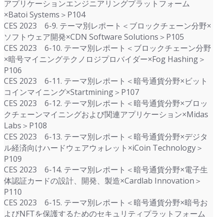
アプリケーションエンジニアリングプラットフォーム
×Batoi Systems＞P104
CES 2023 6-9. テーマ別レポート＜ブロックチェーン分野×
ソフトウェア開発×CDN Software Solutions＞P105
CES 2023 6-10. テーマ別レポート＜ブロックチェーン分野
×暗号マイニングテクノロジプロバイダー×Fog Hashing＞
P106
CES 2023 6-11. テーマ別レポート＜暗号通貨分野×ビット
コインマイニング×Startmining＞P107
CES 2023 6-12. テーマ別レポート＜暗号通貨分野×ブロッ
クチェーンマイニングおよび関連アプリケーション×Midas
Labs＞P108
CES 2023 6-13. テーマ別レポート＜暗号通貨分野×デジタ
ル経済向けハードウェアウォレット×iCoin Technology＞
P109
CES 2023 6-14. テーマ別レポート＜暗号通貨分野×電子生
体認証カードの設計、開発、製造×Cardlab Innovation＞
P110
CES 2023 6-15. テーマ別レポート＜暗号通貨分野×暗号お
よびNFTを保護するためのセキュリティプラットフォーム