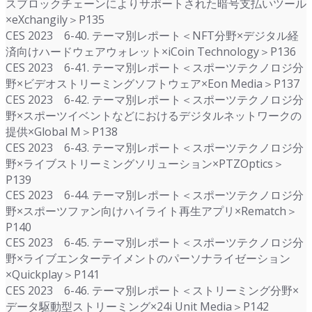
スブロックチェーンによりサポートされた暗号支払いツール
×eXchangily＞P135
CES 2023 6-40. テーマ別レポート＜NFT分野×デジタル経
済向けハードウェアウォレット×iCoin Technology＞P136
CES 2023 6-41. テーマ別レポート＜スポーツテクノロジ分
野×ビデオストリーミングソフトウェア×Eon Media＞P137
CES 2023 6-42. テーマ別レポート＜スポーツテクノロジ分
野×スポーツイベントなどにおけるデジタルネットワークの
提供×Global M＞P138
CES 2023 6-43. テーマ別レポート＜スポーツテクノロジ分
野×ライブストリーミングソリューション×PTZOptics＞
P139
CES 2023 6-44. テーマ別レポート＜スポーツテクノロジ分
野×スポーツファン向けハイライト再生アプリ×Rematch＞
P140
CES 2023 6-45. テーマ別レポート＜スポーツテクノロジ分
野×ライブエンターテイメントのパーソナライゼーション
×Quickplay＞P141
CES 2023 6-46. テーマ別レポート＜ストリーミング分野×
データ駆動型ストリーミング×24i Unit Media＞P142