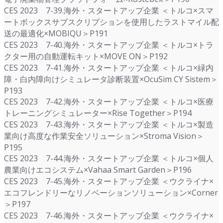
CES 2023 7-39.海外・スタートアップ企業 ＜トルコ×スマ
ートボックスサブスクリプションを使用したラストマイル配
送の最適化×MOBIQU＞P191
CES 2023 7-40.海外・スタートアップ企業 ＜トルコ×トラ
クター用の自動運転キット×MOVE ON＞P192
CES 2023 7-41.海外・スタートアップ企業 ＜トルコ×緑内
障・白内障向けシミュレータ診断装置×OcuSim CY Sistem＞
P193
CES 2023 7-42.海外・スタートアップ企業 ＜トルコ×医療
トレーニングシミュレーター×Rise Together＞P194
CES 2023 7-43.海外・スタートアップ企業 ＜トルコ×製造
業向け高度な作業安全ソリューション×Stroma Vision＞
P195
CES 2023 7-44.海外・スタートアップ企業 ＜トルコ×個人
農業向けエコシステム×Vahaa Smart Garden＞P196
CES 2023 7-45.海外・スタートアップ企業 ＜ウクライナ×
エコフレンドリーなリノベーションソリューション×Corner
＞P197
CES 2023 7-46.海外・スタートアップ企業 ＜ウクライナ×