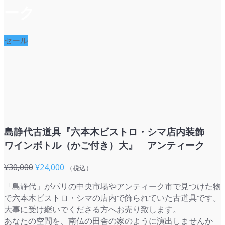
ーク
セール
島静代古道具『六本木ビストロ・シマ店内装飾
ワインボトル（かご付き）大』 アンティーク
元
現
¥
30,000
¥
24,000
（税込）
の
在
「島静代」がパリの中央市場やアンティーク市で見つけた物
価
の
で六本木ビストロ・シマの店内で飾られていた古道具です。
格
価
大事に受け継いでくださる方へお売り致します。
は
格
あなたの空間を、南仏の田舎の家のように演出しませんか
¥30,000
は