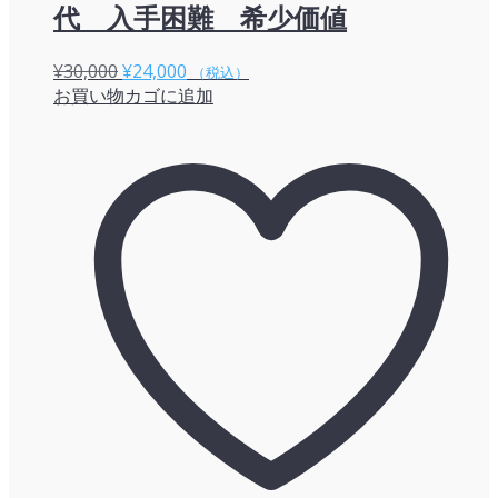
代 入手困難 希少価値
元
現
¥
30,000
¥
24,000
（税込）
お買い物カゴに追加
の
在
価
の
格
価
は
格
¥30,000
は
で
¥24,000
し
で
た。
す。