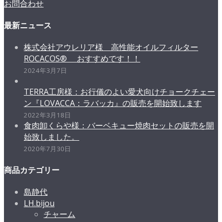
お問合わせ
最新ニュース
株式会社アウレリア様 高性能オイルフィルター
ROCACOS® おすすめです！！
2024年3月7日
TERRA工房様：お行儀のよい愛犬向けチョークチェー
ン『LOVACCA：ラバッカ』の販売を開始致します
2022年3月18日
食肉卸くらや様：バーベキュー焼肉セットの販売を開
始致しました。
2020年7月30日
商品カテゴリー
島静代
LH.bijou
チャーム