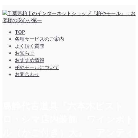
TOP
各種サービスのご案内
よく頂く質問
お知らせ
おすすめ情報
柏やモールについて
お問合わせ
島静代古道具『六本木ビスト
ロ・シマ店内装飾 ワインボト
ル（かご付き）大』 アンティ