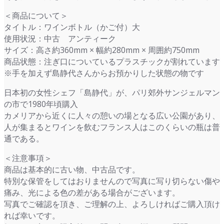
で
¥24,000
＜商品について＞
し
で
タイトル：ワインボトル（かご付）大
た。
す。
使用状況：中古 アンティーク
サイズ：高さ約360mm × 幅約280mm × 周囲約750mm
商品状態：注ぎ口についているプラスチックが割れています
※手を加えず島静代さんからお預かりした状態の物です
日本初の女性シェフ「島静代」が、パリ郊外サンジェルマン
の市で1980年頃購入
カメリアから近くに人々の憩いの場となる広い公園があり、
人が集まるとワインを飲むフランス人はこのくらいの瓶は普
通である。
＜注意事項＞
商品は基本的に古い物、中古品です。
特別な保管をしてはおりませんので写真に写り切らない傷や
痛み、光による色の差がある場合がございます。
写真でご確認を頂き、ご理解の上、よろしければご購入頂け
れば幸いです。