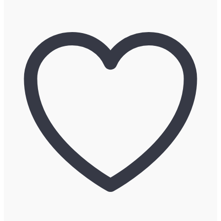
静
代
古
道
具
『六
本
木
ビ
ス
ト
ロ・
シ
マ
店
内
装
飾
ワ
イ