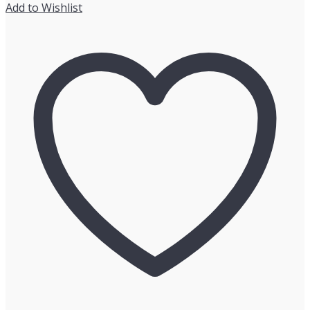
Add to Wishlist
ン
ボ
ト
ル
（か
ご
付
き）
大』
ア
ン
テ
ィ
ー
ク
個