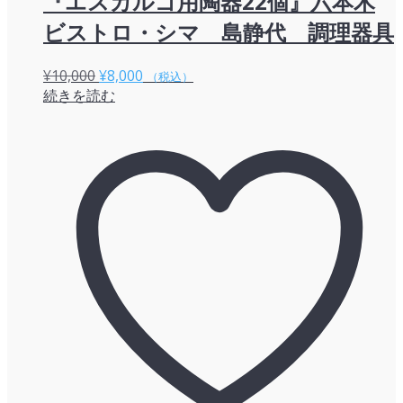
『エスカルゴ用陶器22個』六本木
ビストロ・シマ 島静代 調理器具
元
現
¥
10,000
¥
8,000
（税込）
続きを読む
の
在
価
の
格
価
は
格
¥10,000
は
で
¥8,000
し
で
た。
す。