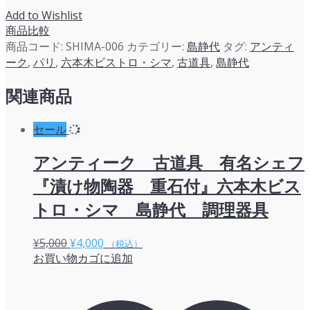
Add to Wishlist
商品比較
商品コード:
SHIMA-006
カテゴリー:
島静代
タグ:
アンティ
ーク
,
パリ
,
六本木ビストロ・シマ
,
古道具
,
島静代
関連商品
セール
アンティーク 古道具 有名シェフ
『漬け物陶器 重石付』六本木ビス
トロ・シマ 島静代 調理器具
元
現
¥
5,000
¥
4,000
（税込）
お買い物カゴに追加
の
在
価
の
格
価
は
格