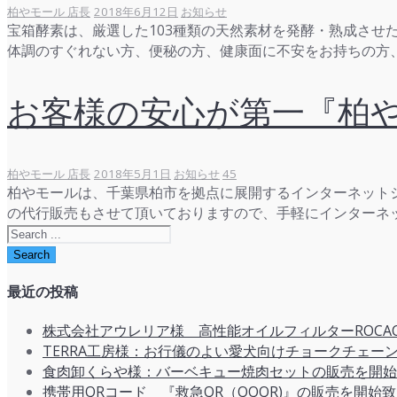
柏やモール 店長
2018年6月12日
お知らせ
宝箱酵素は、厳選した103種類の天然素材を発酵・熟成させ
体調のすぐれない方、便秘の方、健康面に不安をお持ちの方、
お客様の安心が第一『柏
柏やモール 店長
2018年5月1日
お知らせ
45
柏やモールは、千葉県柏市を拠点に展開するインターネットシ
の代行販売もさせて頂いておりますので、手軽にインターネ
最近の投稿
株式会社アウレリア様 高性能オイルフィルターROCA
TERRA工房様：お行儀のよい愛犬向けチョークチェーン
食肉卸くらや様：バーベキュー焼肉セットの販売を開始
携帯用QRコード 『救急QR（QQQR)』の販売を開始