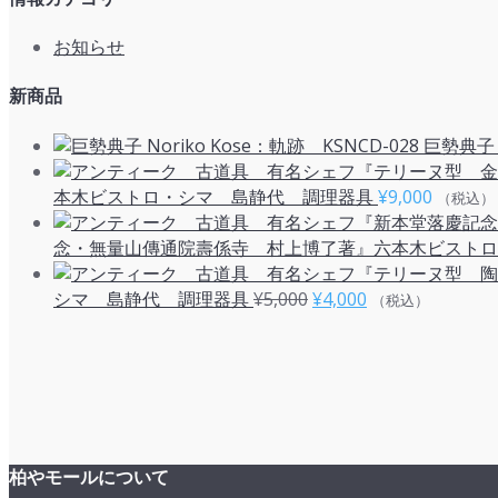
お知らせ
新商品
巨勢典子 N
本木ビストロ・シマ 島静代 調理器具
¥
9,000
（税込）
念・無量山傳通院壽係寺 村上博了著』六本木ビストロ
元
現
シマ 島静代 調理器具
¥
5,000
¥
4,000
（税込）
の
在
価
の
格
価
は
格
¥5,000
は
で
¥4,000
し
で
柏やモールについて