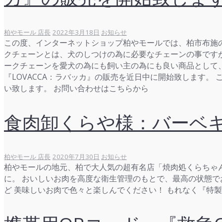
柏やモール 店長
2022年3月18日
お知らせ
この度、インターネットショップ柏やモールでは、柏市布施のT
クチェーンとは、犬のしつけの為に必要なチェーンの事です
ークチェーンを愛犬の為にも飼い主の為にも良い商品として、T
『LOVACCA：ラバッカ』の販売を近日中に開始致します
い致します。 お問い合わせはこちらから
食肉卸くらや様：バーベ
柏やモール 店長
2020年7月30日
お知らせ
柏やモールの地元、柏で大人気の超有名店「焼肉処くらちゃん
に。 おいしいお肉を高度な衛生管理のもとで、最高の状態で
ど 美味しいお肉で色々と楽しんでください！ もれなく『特