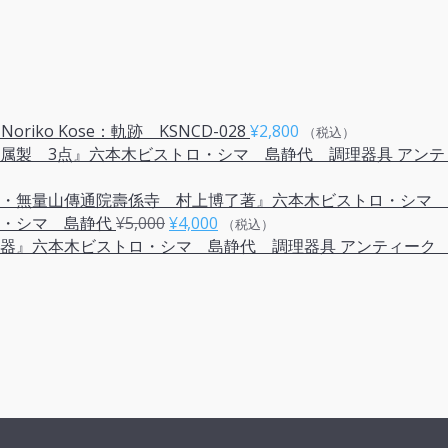
oriko Kose：軌跡 KSNCD-028
¥
2,800
（税込）
アンテ
元
現
・シマ 島静代
¥
5,000
¥
4,000
（税込）
の
在
アンティーク
価
の
格
価
は
格
¥5,000
は
で
¥4,000
し
で
た。
す。