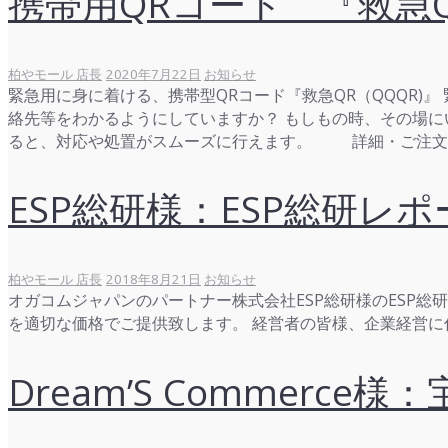
携帯用QRコード 『救急
柏やモール 店長
2020年7月22日
お知らせ
緊急用に身に着ける、携帯型QRコード『救急QR（QQQR)
絡先等をわかるようにしていますか？ もしもの時、その場に
ると、対応や処置がスムーズに行えます。 詳細・ご注文
ESP総研様：ESP総研レ
柏やモール 店長
2018年8月21日
お知らせ
オガコムジャパンのパートナー株式会社ESP総研様のESP
を適切な価格でご提供致します。 経営者の皆様、企業経営
Dream’S Commer