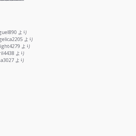
guel890
より
gelica2205
より
ight4279
より
il4438
より
za3027
より