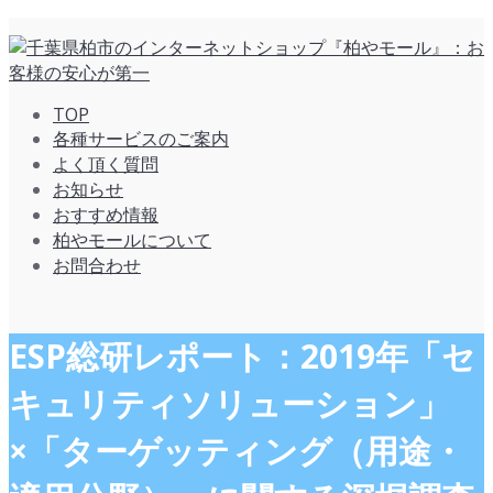
TOP
各種サービスのご案内
よく頂く質問
お知らせ
おすすめ情報
柏やモールについて
お問合わせ
ESP総研レポート：2019年「セ
キュリティソリューション」
×「ターゲッティング（用途・