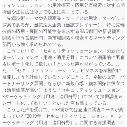
ティソリューション」の用途探索・応用分野探索に対する期
待値や注目度は今まで以上に高まっている。
先端技術テーマや先端商品・サービスの用途・ターゲット
探索であるが、当該法人企業（当該プレイヤー）、特に先端
技術の応用・展開の可能性を追求するR&D部門や新規顧客
開拓を行う営業部門、新市場開拓を模索するマーケティング
部門から強く求められている。
こうした中で、「セキュリティソリューション」の新たな
ターゲッティング（用途・適用分野）について網羅的に調査
＆レポート化して欲しい！といった声が挙がっている。ま
た、 「セキュリティソリューション」ビジネスを積極的に
展開しようと計画しているベンダにとって、今後の販売・パ
ートナーリング展開、ならびに新規市場・顧客開拓に役立つ
（活用価値が高い）ような「セキュリティソリューション」
×ターゲッティング（用途・適用分野）について深堀調査＆
レポート化して欲しい！といった声も高まっている。
こうした声を受けて、ESP総研では急速に調査ニーズが高
まっている“2019年「セキュリティソリューション」 ×「タ
ーゲッティング（用途・適用分野）」に関する深掘調査 ” ～