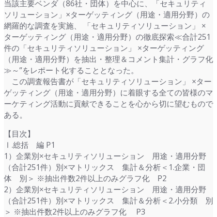
当該主要ベンダ（86社・団体）を中心に、「セキュリティ
ソリューション」×ターゲッティング（用途・適用分野）の
網羅的な調査を実施、 「セキュリティソリューション」 ×
ターゲッティング（用途・適用分野）の徹底探索≪合計251
件の「セキュリティソリューション」 ×ターゲッティング
（用途・適用分野）を抽出・整理＆コメント集計・グラフ化
≫～”をレポート化することとなった。
この調査報告書が「セキュリティソリューション」 ×ター
ゲッティング（用途・適用分野）に着眼する全ての皆様のマ
ーケティング活動に貢献できることを心から切に望むもので
ある。
【目次】
Ⅰ.総括 編 P1
1）企業別×セキュリティソリューション 用途・適用分野
（合計251件）別×マトリックス 集計＆分析＜1.企業・団
体 別＞ ※抽出件数2件以上のみグラフ化 P2
2）企業別×セキュリティソリューション 用途・適用分野
（合計251件）別×マトリックス 集計＆分析＜2.小分類 別
＞ ※抽出件数2件以上のみグラフ化 P3