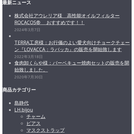
最新ニュース
株式会社アウレリア様 高性能オイルフィルター
ROCACOS® おすすめです！！
2024年3月7日
TERRA工房様：お行儀のよい愛犬向けチョークチェー
ン『LOVACCA：ラバッカ』の販売を開始致します
2022年3月18日
食肉卸くらや様：バーベキュー焼肉セットの販売を開
始致しました。
2020年7月30日
商品カテゴリー
島静代
LH.bijou
チャーム
ピアス
マスクストラップ