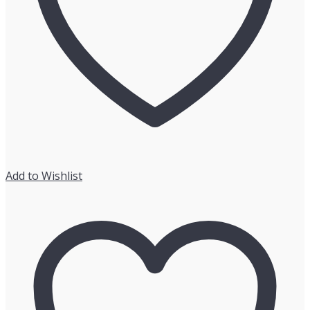
ュ
リ
テ
ィ
ソ
リ
ュ
ー
シ
ョ
ン」
Add to Wishlist
×「タ
ー
ゲ
ッ
テ
ィ
ン
グ
（用