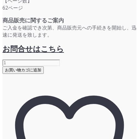
【ページ数】
62ページ
商品販売に関するご案内
ご入金を確認でき次第、商品販売元への手続きを開始し、迅
速に発送を致します。
お問合せはこちら
ESP
総
お買い物カゴに追加
研
レ
ポ
ー
ト：
2019
年
「セ
キ