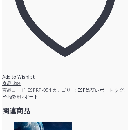
途・
適
用
分
野）」
に
関
す
る
深
堀
Add to Wishlist
調
商品比較
査
商品コード:
ESPRP-054
カテゴリー:
ESP総研レポート
タグ:
個
ESP総研レポート
関連商品