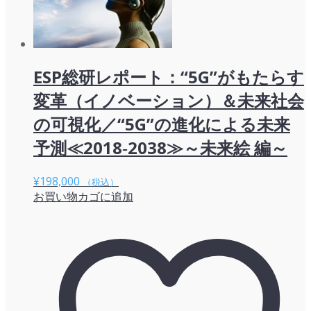
ESP総研レポート：“5G”がもたらす
変革（イノベーション）＆未来社会
の可視化／“5G”の進化による未来
予測≪2018‐2038≫～未来絵 編～
¥
198,000
（税込）
お買い物カゴに追加