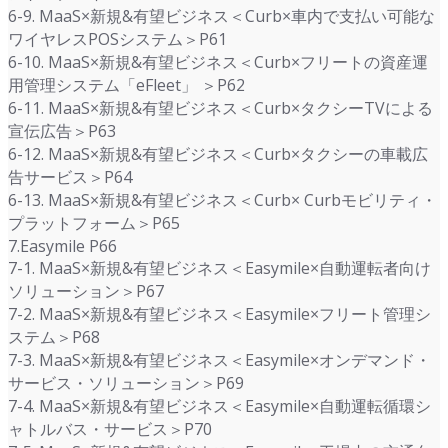
6-9. MaaS×新規&有望ビジネス＜Curb×車内で支払い可能な
ワイヤレスPOSシステム＞P61
6-10. MaaS×新規&有望ビジネス＜Curb×フリートの資産運
用管理システム「eFleet」 ＞P62
6-11. MaaS×新規&有望ビジネス＜Curb×タクシーTVによる
宣伝広告＞P63
6-12. MaaS×新規&有望ビジネス＜Curb×タクシーの車載広
告サービス＞P64
6-13. MaaS×新規&有望ビジネス＜Curb× Curbモビリティ・
プラットフォーム＞P65
7.Easymile P66
7-1. MaaS×新規&有望ビジネス＜Easymile×自動運転者向け
ソリューション＞P67
7-2. MaaS×新規&有望ビジネス＜Easymile×フリート管理シ
ステム＞P68
7-3. MaaS×新規&有望ビジネス＜Easymile×オンデマンド・
サービス・ソリューション＞P69
7-4. MaaS×新規&有望ビジネス＜Easymile×自動運転循環シ
ャトルバス・サービス＞P70