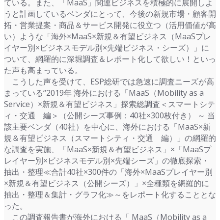
ている。また、「MaaS」関連ビジネスを積極的に展開しよ
うと計画しているベンダにとって、今後の新規市場・顧客開
拓・営業提案・商品＆サービス開発に役立つ（活用価値が高
い）ような「海外×MaaS×新規＆有望ビジネス（MaaSプレ
イヤー別×ビジネスモデル別×先端ビジネス・シーズ）」に
ついて、網羅的に深堀調査＆レポート化して欲しい！といっ
た声も高まっている。
こうした声を受けて、ESP総研では急速に調査ニーズが高
まっている“2019年 海外における「MaaS（Mobility as a
Service）×新規＆有望ビジネス」探索総調査＜スマートシテ
ィ・交通 編＞（公開シーズ事例：40社×300枚付き） ～ 当
該主要ベンダ（40社）を中心に、海外における「MaaS×新
規＆有望ビジネス（スマートシティ・交通 編）」の網羅的
な調査を実施、「MaaS×新規＆有望ビジネス」×「MaaSプ
レイヤー別×ビジネスモデル別×先端シーズ」の徹底探索・
抽出・整理≪合計40社×300件の「海外×MaaSプレイヤー別
×新規＆有望ビジネス（公開シーズ）」×全種類を網羅的に
抽出・整理＆集計・グラフ化≫～をレポート化することとな
った。
この調査報告書が海外における「 MaaS（Mobility as a