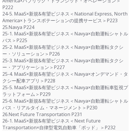
America×パブリック・トランジット・オペレーション＞
P222
24-5. MaaS×新規&有望ビジネス＜National Express, North
America×トランスポテーションの提携サービス＞P223
25.Navya P224
25-1. MaaS×新規&有望ビジネス＜Navya×自動運転シャトル
バス＞P225
25-2. MaaS×新規&有望ビジネス＜Navya×自動運転タクシ
ー・ソリューション＞P226
25-3. MaaS×新規&有望ビジネス＜Navya×自動運転タクシ
ー・アプリケーション＞P227
25-4. MaaS×新規&有望ビジネス＜Navya×オンデマンド・タ
クシー配車アプリ＞P228
25-5. MaaS×新規&有望ビジネス＜Navya×自動運転車監視プ
ラットフォーム＞P229
25-6. MaaS×新規&有望ビジネス＜Navya×自動運転シャトル
バス・リアルタイム・マネージメント＞P230
26.Next Future Transportation P231
26-1. MaaS×新規&有望ビジネス＜Next Future
Transportation×自律型電気自動車「ポッド」＞P232