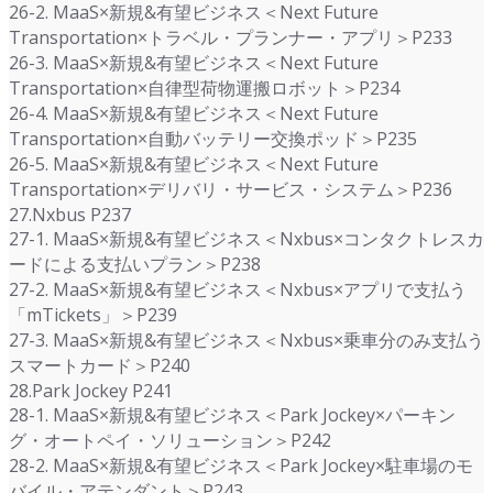
26-2. MaaS×新規&有望ビジネス＜Next Future
Transportation×トラベル・プランナー・アプリ＞P233
26-3. MaaS×新規&有望ビジネス＜Next Future
Transportation×自律型荷物運搬ロボット＞P234
26-4. MaaS×新規&有望ビジネス＜Next Future
Transportation×自動バッテリー交換ポッド＞P235
26-5. MaaS×新規&有望ビジネス＜Next Future
Transportation×デリバリ・サービス・システム＞P236
27.Nxbus P237
27-1. MaaS×新規&有望ビジネス＜Nxbus×コンタクトレスカ
ードによる支払いプラン＞P238
27-2. MaaS×新規&有望ビジネス＜Nxbus×アプリで支払う
「mTickets」＞P239
27-3. MaaS×新規&有望ビジネス＜Nxbus×乗車分のみ支払う
スマートカード＞P240
28.Park Jockey P241
28-1. MaaS×新規&有望ビジネス＜Park Jockey×パーキン
グ・オートペイ・ソリューション＞P242
28-2. MaaS×新規&有望ビジネス＜Park Jockey×駐車場のモ
バイル・アテンダント＞P243