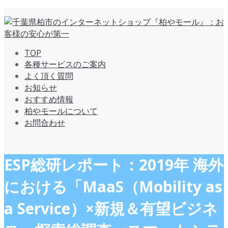
TOP
各種サービスのご案内
よく頂く質問
お知らせ
おすすめ情報
柏やモールについて
お問合わせ
ESP総研レポート：2019年 海外
における「MaaS（Mobility as
a Service）×新規＆有望ビジネ