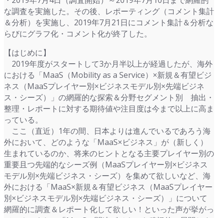
・2019年7月4日（調査開始）～2019年7月10日まで網羅的
な調査を実施した。その後、レポーティング（コメント集計
＆分析）を実施し、2019年7月21日にコメント集計＆分析な
らびにグラフ化・コメント化が終了した。
【はじめに】
2019年度がスタートして3か月半以上が経過したが、海外
における「MaaS（Mobility as a Service）×新規＆有望ビジ
ネス（MaaSプレイヤー別×ビジネスモデル別×先端ビジネ
ス・シーズ）」の網羅的な探索＆分野セグメント別 抽出・
整理・レポートに対する期待値や注目度は今まで以上に高ま
っている。
ここ（直近）1年の間、日本よりは進んでいるであろう海
外において、どのような「MaaS×ビジネス」が（新しく）
生まれているのか、将来のヒントとなる主要プレイヤー別の
重要且つ先端的なシーズ例（MaaSプレイヤー別×ビジネス
モデル別×先端ビジネス・シーズ）を集めて欲しいなど、海
外における「MaaS×新規＆有望ビジネス（MaaSプレイヤー
別×ビジネスモデル別×先端ビジネス・シーズ）」について
網羅的に調査＆レポート化して欲しい！といった声が挙がっ