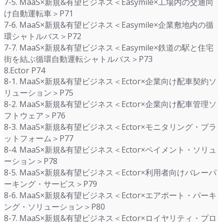
7-5. MaaS×新規&有望ビジネス＜Easymile×工場内の交通向
け自動運転車＞P71
7-6. MaaS×新規&有望ビジネス＜Easymile×企業敷地内の循
環シャトルバス＞P72
7-7. MaaS×新規&有望ビジネス＜Easymile×鉄道の駅と住宅
街を結ぶ循環自動運転シャトルバス＞P73
8.Ector P74
8-1. MaaS×新規&有望ビジネス＜Ector×企業向け配車契約ソ
リューション＞P75
8-2. MaaS×新規&有望ビジネス＜Ector×企業向け配車管理ソ
フトウェア＞P76
8-3. MaaS×新規&有望ビジネス＜Ector×モニタリング・プラ
ットフォーム＞P77
8-4. MaaS×新規&有望ビジネス＜Ector×ペイメント・ソリュ
ーション＞P78
8-5. MaaS×新規&有望ビジネス＜Ector×利用者向けバレーパ
ーキング・サービス＞P79
8-6. MaaS×新規&有望ビジネス＜Ector×エアポート・パーキ
ング・ソリューション＞P80
8-7. MaaS×新規&有望ビジネス＜Ector×ロイヤリティ・プロ