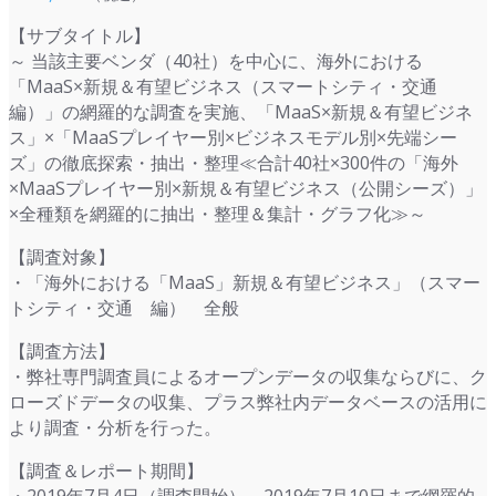
【サブタイトル】
～ 当該主要ベンダ（40社）を中心に、海外における
「MaaS×新規＆有望ビジネス（スマートシティ・交通
編）」の網羅的な調査を実施、「MaaS×新規＆有望ビジネ
ス」×「MaaSプレイヤー別×ビジネスモデル別×先端シー
ズ」の徹底探索・抽出・整理≪合計40社×300件の「海外
×MaaSプレイヤー別×新規＆有望ビジネス（公開シーズ）」
×全種類を網羅的に抽出・整理＆集計・グラフ化≫～
【調査対象】
・「海外における「MaaS」新規＆有望ビジネス」（スマー
トシティ・交通 編） 全般
【調査方法】
・弊社専門調査員によるオープンデータの収集ならびに、ク
ローズドデータの収集、プラス弊社内データベースの活用に
より調査・分析を行った。
【調査＆レポート期間】