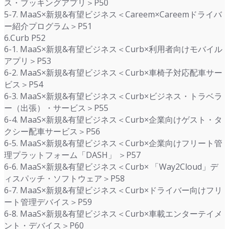
ス・ブッキングアプリ＞P50
5-7. MaaS×新規&有望ビジネス＜Careem×Careemドライバ
ー紹介プログラム＞P51
6.Curb P52
6-1. MaaS×新規&有望ビジネス＜Curb×利用者向けモバイル
アプリ＞P53
6-2. MaaS×新規&有望ビジネス＜Curb×車椅子対応配車サー
ビス＞P54
6-3. MaaS×新規&有望ビジネス＜Curb×ビジネス・トラベラ
ー（出張）・サービス＞P55
6-4. MaaS×新規&有望ビジネス＜Curb×企業向けゲスト・タ
クシー配車サービス＞P56
6-5. MaaS×新規&有望ビジネス＜Curb×企業向けフリート管
理プラットフォーム「DASH」 ＞P57
6-6. MaaS×新規&有望ビジネス＜Curb× 「Way2Cloud」デ
ィスパッチ・ソフトウェア＞P58
6-7. MaaS×新規&有望ビジネス＜Curb×ドライバー向けフリ
ート管理デバイス＞P59
6-8. MaaS×新規&有望ビジネス＜Curb×車載エンターテイメ
ント・デバイス＞P60