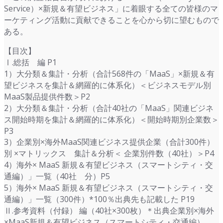
Service）×新規＆有望ビジネス」に着眼する全ての皆様のマ
ーケティング活動に貢献できることを心から切に望むもので
ある。
【目次】
Ⅰ.総括 編 P1
1）大分類＆集計・分析（合計568件の「MaaS」×新規＆有
望ビジネスを集計＆網羅的に体系化）＜ビジネスモデル別
MaaS製品提供件数＞P2
2）大分類＆集計・分析（合計40社の「MaaS」関連ビジネ
ス開始時期を集計＆網羅的に体系化）＜開始時期別企業数＞
P3
3）企業別×海外MaaS関連ビジネス提供企業（合計300件）
別 ×マトリックス 集計＆分析＜ 企業別件数（40社）＞P4
4）海外× MaaS 新規＆有望ビジネス（スマートシティ・交
通編）」一覧（40社 分）P5
5）海外× MaaS 新規＆有望ビジネス（スマートシティ・交
通編）」一覧（300件）*100％出典先も記載した P19
Ⅱ.参考資料（付録） 編（40社×300枚）＊出典企業別×海外
×MaaS新規＆有望ビジネス（スマートシティ・交通編）