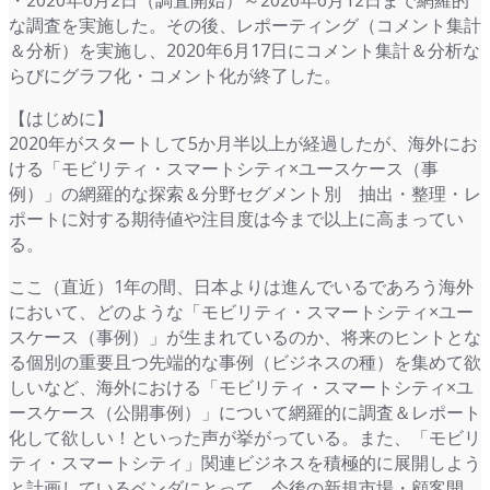
・2020年6月2日（調査開始）～2020年6月12日まで網羅的
な調査を実施した。その後、レポーティング（コメント集計
＆分析）を実施し、2020年6月17日にコメント集計＆分析な
らびにグラフ化・コメント化が終了した。
【はじめに】
2020年がスタートして5か月半以上が経過したが、海外にお
ける「モビリティ・スマートシティ×ユースケース（事
例）」の網羅的な探索＆分野セグメント別 抽出・整理・レ
ポートに対する期待値や注目度は今まで以上に高まってい
る。
ここ（直近）1年の間、日本よりは進んでいるであろう海外
において、どのような「モビリティ・スマートシティ×ユー
スケース（事例）」が生まれているのか、将来のヒントとな
る個別の重要且つ先端的な事例（ビジネスの種）を集めて欲
しいなど、海外における「モビリティ・スマートシティ×ユ
ースケース（公開事例）」について網羅的に調査＆レポート
化して欲しい！といった声が挙がっている。また、「モビリ
ティ・スマートシティ」関連ビジネスを積極的に展開しよう
と計画しているベンダにとって、今後の新規市場・顧客開