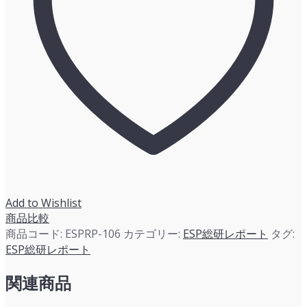
ス
ケ
ー
ス
（事
例）」
に
関
す
る
網
羅
Add to Wishlist
的
商品比較
な
商品コード:
ESPRP-106
カテゴリー:
ESP総研レポート
タグ:
調
ESP総研レポート
査
（公
関連商品
開
事