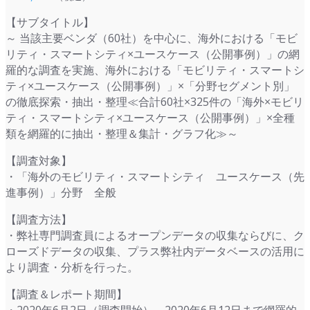
【サブタイトル】
～ 当該主要ベンダ（60社）を中心に、海外における「モビ
リティ・スマートシティ×ユースケース（公開事例）」の網
羅的な調査を実施、海外における「モビリティ・スマートシ
ティ×ユースケース（公開事例）」×「分野セグメント別」
の徹底探索・抽出・整理≪合計60社×325件の「海外×モビリ
ティ・スマートシティ×ユースケース（公開事例）」×全種
類を網羅的に抽出・整理＆集計・グラフ化≫～
【調査対象】
・「海外のモビリティ・スマートシティ ユースケース（先
進事例）」分野 全般
【調査方法】
・弊社専門調査員によるオープンデータの収集ならびに、ク
ローズドデータの収集、プラス弊社内データベースの活用に
より調査・分析を行った。
【調査＆レポート期間】