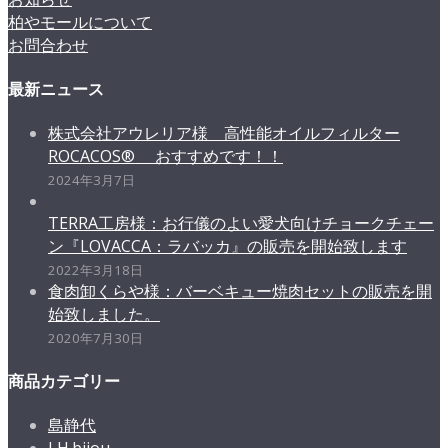
柏やモールについて
お問合わせ
最新ニュース
株式会社アウレリア様 高性能オイルフィルター
ROCACOS® おすすめです！！
2024年3月7日
TERRA工房様：お行儀のよい愛犬向けチョークチェー
ン『LOVACCA：ラバッカ』の販売を開始致します
2022年3月18日
食肉卸くらや様：バーベキュー焼肉セットの販売を開
始致しました。
2020年7月30日
商品カテゴリー
島静代
LH.bijou