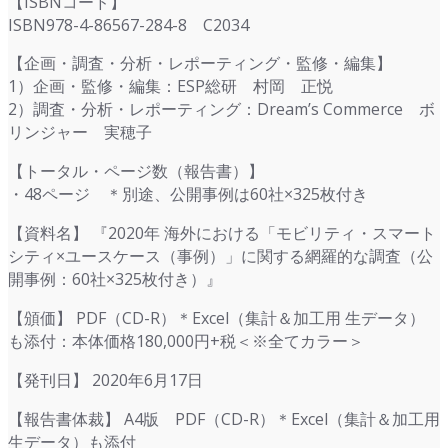
【ISBNコード】
ISBN978-4-86567-284-8 C2034
【企画・調査・分析・レポーティング・監修・編集】
1）企画・監修・編集：ESP総研 村岡 正悦
2）調査・分析・レポーティング：Dream’s Commerce ボ
リンジャー 実穂子
【トータル・ページ数（報告書）】
・48ページ ＊別途、公開事例は60社×325枚付き
【資料名】 『2020年 海外における「モビリティ・スマート
シティ×ユースケース（事例）」に関する網羅的な調査（公
開事例：60社×325枚付き）』
【頒価】 PDF（CD-R）＊Excel（集計＆加工用 生データ）
も添付：本体価格180,000円+税＜※全てカラー＞
【発刊日】 2020年6月17日
【報告書体裁】 A4版 PDF（CD-R）＊Excel（集計＆加工用
生データ）も添付