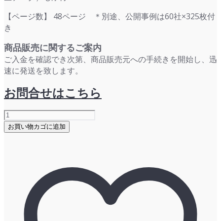
【ページ数】 48ページ ＊別途、公開事例は60社×325枚付
き
商品販売に関するご案内
ご入金を確認でき次第、商品販売元への手続きを開始し、迅
速に発送を致します。
お問合せはこちら
ESP
総
お買い物カゴに追加
研
レ
ポ
ー
ト：
2020
年
海