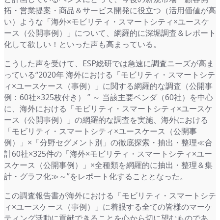
拓・営業提案・商品＆サービス開発に役立つ（活用価値が高
い）ような「海外×モビリティ・スマートシティ×ユースケ
ース（公開事例）」について、網羅的に深堀調査＆レポート
化して欲しい！といった声も高まっている。
こうした声を受けて、ESP総研では急速に調査ニーズが高ま
っている“2020年 海外における「モビリティ・スマートシテ
ィ×ユースケース（事例）」に関する網羅的な調査（公開事
例：60社×325枚付き） ” ～ 当該主要ベンダ（60社）を中心
に、海外における「モビリティ・スマートシティ×ユースケ
ース（公開事例）」の網羅的な調査を実施、海外における
「モビリティ・スマートシティ×ユースケース（公開事
例）」×「分野セグメント別」の徹底探索・抽出・整理≪合
計60社×325件の「海外×モビリティ・スマートシティ×ユー
スケース（公開事例）」×全種類を網羅的に抽出・整理＆集
計・グラフ化≫～”をレポート化することとなった。
この調査報告書が海外における「モビリティ・スマートシテ
ィ×ユースケース（事例）」に着眼する全ての皆様のマーケ
ティング活動に貢献できることを心から切に望むものであ