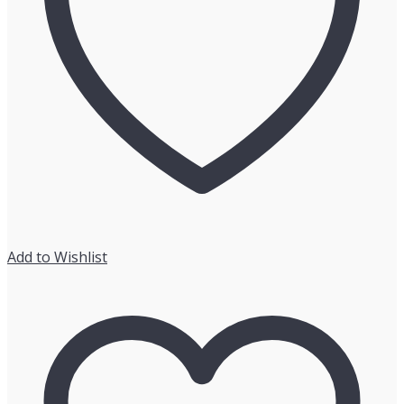
外
に
お
け
る
「モ
ビ
リ
テ
ィ・
ス
マ
Add to Wishlist
ー
ト
シ
テ
ィ
×
ユ
ー