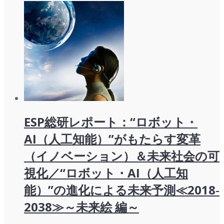
例：
60
社
×325
枚
付
き）
個
ESP総研レポート：“ロボット・
AI（人工知能）”がもたらす変革
（イノベーション）＆未来社会の可
視化／“ロボット・AI（人工知
能）”の進化による未来予測≪2018‐
2038≫～未来絵 編～